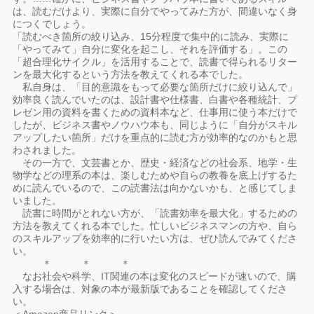
は、読むだけより、実際に自分でやってみた方が、間違いなく身
につくでしょう。
「読むべき箇所の絞り込み、15分程度で集中的に読み、実際に
「やってみて」自分に変化を起こし、それを評価する」。この
「超合理化サイクル」を活用することで、読書で得られるリター
ンを最大化するという方法を教えてくれる本でした。
私自身は、「目的意識をもって必要な箇所だけに絞り込んで」
効率良く読んでいたのは、設計書や仕様書、白書や各種統計、プ
レゼン用の資料を書くための資料本など、仕事用に使う本だけで
したが、ビジネス書やノウハウ本も、同じように「自分がスキル
アップしたい箇所」だけを重点的に読む方が効率的なのかもと思
わされました。
その一方で、文芸書とか、歴史・経済などの社会系、地学・生
物学などの理系の本は、楽しむためや自らの教養を底上げするた
めに読んでいるので、この読書法は向かないかも、と感じてしま
いました。
読書に時間がとれない方が、「読書効率を最大化」するための
方法を教えてくれる本でした。忙しいビジネスマンの方や、自ら
のスキルアップを効率的に行いたい方は、ぜひ読んでみてくださ
い。
＊ ＊ ＊
なお社会や科学、IT関連の本は変化のスピードが速いので、購
入する場合は、対象の本が最新版であることを確認してくださ
い。