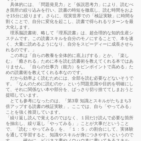
具体的には、「問題発見力」と「仮説思考力」により、読むべ
き箇所の絞り込みを行い、読書の時短を徹底し、読む時間をおよ
そ15分に絞ります。さらに、現実世界での「検証実験」に時間を
割くことで、自分に変化を起こし、読書で得られるリターンを最
大化します。
理系脳読書術、略して『理系読書』は、超合理的な知的生産シ
ステムです。この読書スキルを自分のモノにすることで、本を速
く、大量に読めるようになり、自分をスピーディーに成長させら
れるのです。」
この本は「自らの教養を全体的に底上げする」とか、「楽し
む」「癒される」ために本を読む読書術を教えてくれる本ではあ
りません。「自らの仕事力（能力）をピンポイントで高める」た
めの読書術を教えてくれる本なのです。
だから効率よく読むためには、全部を読む必要などないそうで
す。「なんのために読むのか」という問題意識や目的を明確にし
て、それに関係ない本や部分を、ばっさり切り捨ててしまおうと
提唱しています。
とても参考になったのは、「第3章 知識とスキルがたちまち3
倍アップする読書の検証実験」。ここでは、自ら「やってみる」
ことを強く推奨しています。
「繰り返し読んで覚えるのではなく、１回だけ読んで必要な箇所
を抽出し、繰り返し「やってみる」」ことが大事だということ
で、「読む：やってみる」を、「１：５」の割合にして、実体験
を通して学習すると、知識やスキルが身につきやすいというので
す。……確かに、ビジネス書やノウハウ本に書いてあるスキル