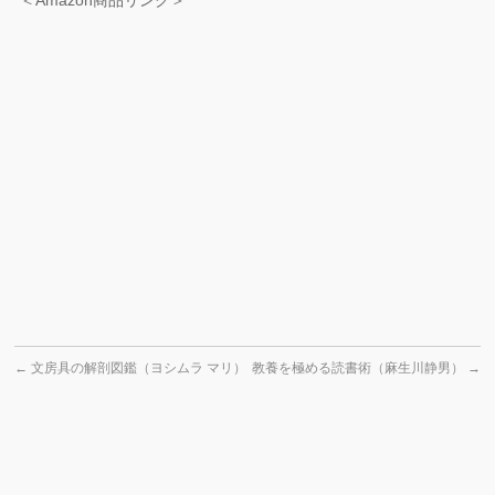
＜Amazon商品リンク＞
←
文房具の解剖図鑑（ヨシムラ マリ）
教養を極める読書術（麻生川静男）
→