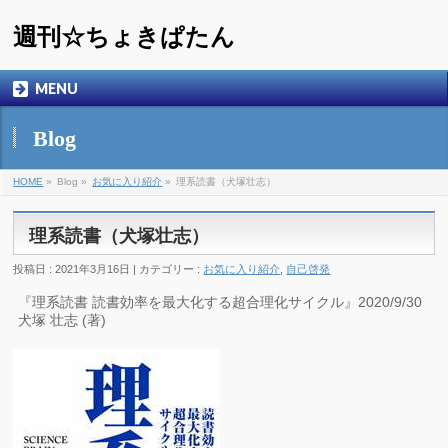
週刊☆ちょきぱたん
MENU
Blog
HOME
»
Blog »
お気に入り紹介
»
理系読書（犬塚壮志）
理系読書（犬塚壮志）
投稿日 : 2021年3月16日 | カテゴリー :
お気に入り紹介
,
自己啓発
『理系読書 読書効率を最大化する超合理化サイクル』2020/9/30
犬塚 壮志 (著)