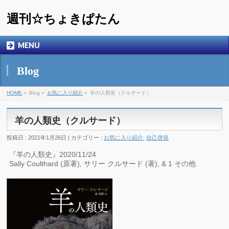
週刊☆ちょきぱたん
MENU
Blog
HOME
»
Blog »
お気に入り紹介
»
羊の人類史（クルサード）
羊の人類史（クルサード）
投稿日 : 2021年1月26日 | カテゴリー :
お気に入り紹介
,
自己啓発
『羊の人類史』2020/11/24
Sally Coulthard (原著), サリー クルサード (著), & 1 その他