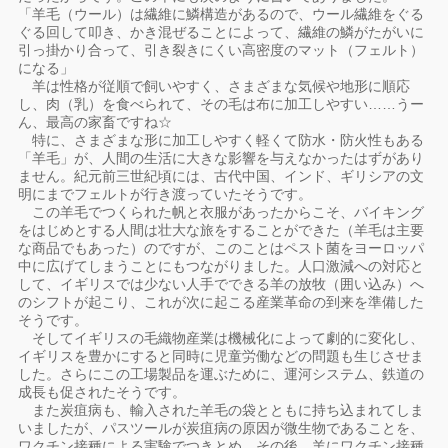
「羊毛（ウール）は繊維に鱗構造があるので、ウール繊維をぐる
ぐる回して叩き、かき混ぜることによって、繊維の鱗がたがいに
引っ掛かり合って、引き裂きにくい高密度のマット（フェルト）
になる」
羊は性格が従順で飼いやすく、さまざまな気候や地形に順応
し、肉（乳）を食べられて、その毛は布に加工しやすい……うー
ん、最高の家畜ですね☆
特に、さまざまな形に加工しやすく軽くて防水・防火性もある
「羊毛」が、人間の生活に大きな影響を与えなかったはずがあり
ません。紀元前三世紀頃には、古代中国、インド、ギリシアの文
明にまでフェルトが行き渡っていたそうです。
この羊毛でつくられた帆と衣服があったからこそ、バイキング
をはじめとする人間は壮大な旅をすることができた（羊毛は主要
な商品でもあった）のですが、このことはペスト菌をヨーロッパ
中に広げてしまうことにもつながりました。人口激減への対応と
して、イギリスでは少ない人手でできる羊の放牧（囲い込み）へ
のシフトが起こり、これが次に起こる産業革命の到来を準備した
そうです。
そしてイギリスの毛織物産業は機械化によって劇的に変化し、
イギリスを豊かにすると同時に児童労働などの問題も生じさせま
した。さらにこの工場製品を運ぶために、運河システム、鉄道の
成長も促されたそうです。
また炭疽病も、輸入された羊毛の袋とともに持ち込まれてしま
いましたが、パスツールが炭疽病の原因が微生物であることを、
ワクチン接種による実験でつきとめ、その後、羊にワクチン接種