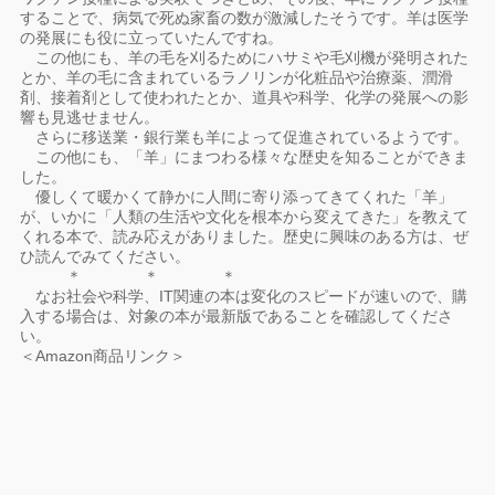
することで、病気で死ぬ家畜の数が激減したそうです。羊は医学
の発展にも役に立っていたんですね。
この他にも、羊の毛を刈るためにハサミや毛刈機が発明された
とか、羊の毛に含まれているラノリンが化粧品や治療薬、潤滑
剤、接着剤として使われたとか、道具や科学、化学の発展への影
響も見逃せません。
さらに移送業・銀行業も羊によって促進されているようです。
この他にも、「羊」にまつわる様々な歴史を知ることができま
した。
優しくて暖かくて静かに人間に寄り添ってきてくれた「羊」
が、いかに「人類の生活や文化を根本から変えてきた」を教えて
くれる本で、読み応えがありました。歴史に興味のある方は、ぜ
ひ読んでみてください。
＊ ＊ ＊
なお社会や科学、IT関連の本は変化のスピードが速いので、購
入する場合は、対象の本が最新版であることを確認してくださ
い。
＜Amazon商品リンク＞