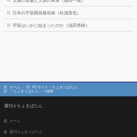
太陽の脅威と人類の未来（柴田一成）
日本の宇宙開発最前線（松浦晋也）
宇宙はいかに始まったのか（浅田秀樹）
ホーム
PCサイト・ちょき☆ぱたん
「ちょき☆ぱたん」へ移動
週刊☆ちょきぱたん
ホーム
週刊ちょき☆ぱたん