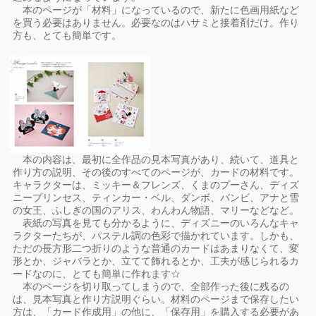
本のページが「材料」になっているので、新たに色画用紙など
を買う必要はありません。必要なのはハサミと接着剤だけ。作り
方も、とても簡単です。
本の内容は、最初に全作品の見本写真があり、続いて、道具と
作り方の説明、その後のすべてのページが、カードの材料です。
キャラクターは、ミッキー＆フレンズ、くまのプーさん、ディズ
ニープリンセス、ティンカー・ベル、ダンボ、バンビ、アナと雪
の女王、ふしぎの国のアリス、わんわん物語、マリーなどなど。
表紙の写真を見ても分かるように、ディズニーのいろんなキャ
ラクターたちが、パステル調の色彩で描かれています。しかも、
ただの長方形二つ折りのような普通のカードはあまりなくて、変
形とか、ジャバラとか、立てて飾れるとか、工夫が感じられるカ
ードなのに、とても簡単に作れます☆
本のページを切り取ってしまうので、全部作った後に残るの
は、見本写真と作り方説明ぐらい。材料のページまで保存したい
方は、「カード作成用」の他に、「保存用」を購入する必要があ