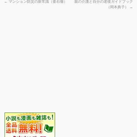
←
マンション防災の新常識（釜石徹）
親の介護と自分の老後ガイドブック
（岡本典子）
→