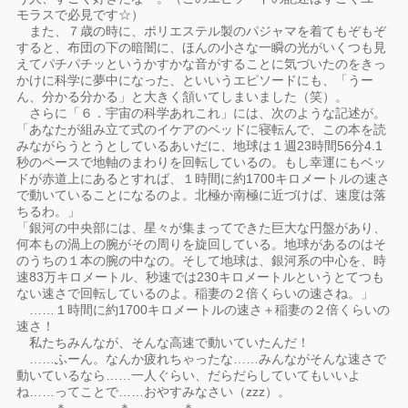
モラスで必見です☆）
また、７歳の時に、ポリエステル製のパジャマを着てもぞもぞ
すると、布団の下の暗闇に、ほんの小さな一瞬の光がいくつも見
えてパチパチッというかすかな音がすることに気づいたのをきっ
かけに科学に夢中になった、といいうエピソードにも、「うー
ん、分かる分かる」と大きく頷いてしまいました（笑）。
さらに「６．宇宙の科学あれこれ」には、次のような記述が。
「あなたが組み立て式のイケアのベッドに寝転んで、この本を読
みながらうとうとしているあいだに、地球は１週23時間56分4.1
秒のペースで地軸のまわりを回転しているの。もし幸運にもベッ
ドが赤道上にあるとすれば、１時間に約1700キロメートルの速さ
で動いていることになるのよ。北極か南極に近づけば、速度は落
ちるわ。」
「銀河の中央部には、星々が集まってできた巨大な円盤があり、
何本もの渦上の腕がその周りを旋回している。地球があるのはそ
のうちの１本の腕の中なの。そして地球は、銀河系の中心を、時
速83万キロメートル、秒速では230キロメートルというとてつも
ない速さで回転しているのよ。稲妻の２倍くらいの速さね。」
……１時間に約1700キロメートルの速さ＋稲妻の２倍くらいの
速さ！
私たちみんなが、そんな高速で動いていたんだ！
……ふーん。なんか疲れちゃったな……みんながそんな速さで
動いているなら……一人ぐらい、だらだらしていてもいいよ
ね……ってことで……おやすみなさい（zzz）。