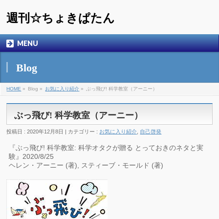
週刊☆ちょきぱたん
MENU
Blog
HOME
»
Blog »
お気に入り紹介
»
ぶっ飛び! 科学教室（アーニー）
ぶっ飛び! 科学教室（アーニー）
投稿日 : 2020年12月8日 | カテゴリー :
お気に入り紹介
,
自己啓発
『ぶっ飛び! 科学教室: 科学オタクが贈る とっておきのネタと実
験』2020/8/25
ヘレン・アーニー (著), スティーブ・モールド (著)