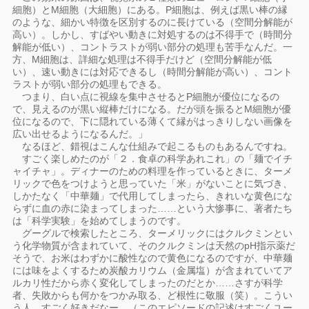
細胞）とM細胞（大細胞）にある。P細胞は、例えば黒い棒の縁
のような、細かい特徴を区別するのに長けている（空間分解能が
高い）。しかし、すばやい動きに対処するのは不得手で（時間分
解能が低い）、コントラストが弱い部分の処理も苦手なんだ。一
方、M細胞は、詳細な処理は不得手だけど（空間分解能が低
い）、速い動きには対応できるし（時間分解能が高い）、コント
ラストが弱い部分の処理もできる。
つまり、白い点に視線を集中させるとP細胞が優位になるの
で、見えるのが黒い縦棒だけになる。だが頭を振るとM細胞が優
位になるので、下に隠れている薄くて縁がはっきりしない画像を
広い出せるようになるんだ。」
なるほど、錯視はこんな仕組みで起こるものもあるんですね。
すごく楽しめたのが「２．食卓の科学あれこれ」の「麺でイチ
ャイチャ」。ディナーのための料理を作っているときに、ターメ
リックで色をつけようと思っていた「米」がないことに気づき、
しかたなく「中華麺」で代用してしまったら、きれいな黄色にな
らずに血の赤に染まってしまった……という大惨事に、著者たち
は「科学実験」を始めてしまうのです。
グーグルで検索したところ、ターメリックにはクルクミンとい
う化学物質が含まれていて、そのクルクミンは天然のpH指示薬だ
そうで、お米はわずかに酸性なので黄色になるのですが、中華麺
には味をよくするため炭酸カリウム（金属塩）が含まれていてア
ルカリ性だから赤く変化してしまったのだとか……さすが科学
者、失敗からも何かをつかみ取る、ど根性に敬服（笑）。こうい
う人、すごく好きだなー。（このエピソードの記述はすごくユー