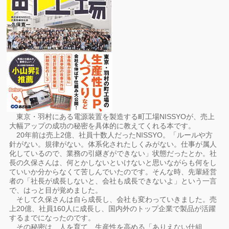
東京・羽村にある電源装置を製造する町工場NISSYOが、売上
大幅アップの成功の秘密を具体的に教えてくれる本です。
20年前は売上2億、社員十数人だったNISSYO。「ルールや方
針がない。規律がない。体系化されたしくみがない。仕事が属人
化しているので、業務の引継ぎができない」状態だったとか。社
長の久保さんは、何とかしないといけないと思いながらも何をし
ていいか分からなくて苦しんでいたのです。そんな時、先輩経営
者の「社長が成長しないと、会社も成長できないよ」という一言
で、はっと目が覚めました。
そして久保さんは自ら成長し、会社も変わっていきました。売
上20億、社員160人に成長し、国内外のトップ企業で製品が活躍
するまでになったのです。
その秘密は、人を育て、生産性を高める「ありえない仕組