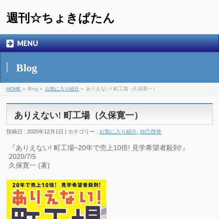
週刊☆ちょきぱたん
MENU
Blog
HOME
»
Blog »
お気に入り紹介
»
ありえない! 町工場（久保寛一）
ありえない! 町工場（久保寛一）
投稿日 : 2020年12月1日 | カテゴリー :
お気に入り紹介
,
自己啓発
『ありえない! 町工場~20年で売上10倍! 見学希望者殺到!』
2020/7/5
久保寛一 (著)