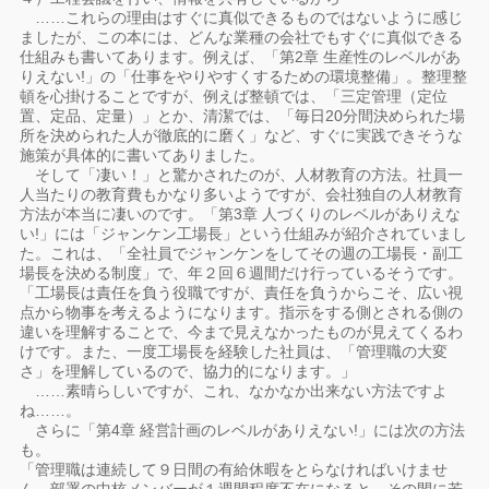
……これらの理由はすぐに真似できるものではないように感じ
ましたが、この本には、どんな業種の会社でもすぐに真似できる
仕組みも書いてあります。例えば、「第2章 生産性のレベルがあ
りえない!」の「仕事をやりやすくするための環境整備」。整理整
頓を心掛けることですが、例えば整頓では、「三定管理（定位
置、定品、定量）」とか、清潔では、「毎日20分間決められた場
所を決められた人が徹底的に磨く」など、すぐに実践できそうな
施策が具体的に書いてありました。
そして「凄い！」と驚かされたのが、人材教育の方法。社員一
人当たりの教育費もかなり多いようですが、会社独自の人材教育
方法が本当に凄いのです。「第3章 人づくりのレベルがありえな
い!」には「ジャンケン工場長」という仕組みが紹介されていまし
た。これは、「全社員でジャンケンをしてその週の工場長・副工
場長を決める制度」で、年２回６週間だけ行っているそうです。
「工場長は責任を負う役職ですが、責任を負うからこそ、広い視
点から物事を考えるようになります。指示をする側とされる側の
違いを理解することで、今まで見えなかったものが見えてくるわ
けです。また、一度工場長を経験した社員は、「管理職の大変
さ」を理解しているので、協力的になります。」
……素晴らしいですが、これ、なかなか出来ない方法ですよ
ね……。
さらに「第4章 経営計画のレベルがありえない!」には次の方法
も。
「管理職は連続して９日間の有給休暇をとらなければいけませ