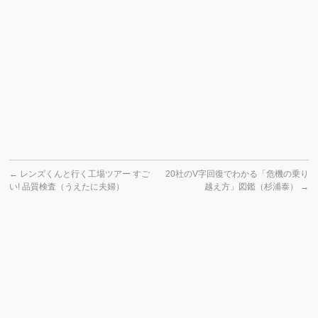
←
レンズくんと行く工場ツアー すご
20社のV字回復でわかる「危機の乗り
い! 品質検査（うえたに夫婦）
越え方」図鑑（杉浦泰）
→