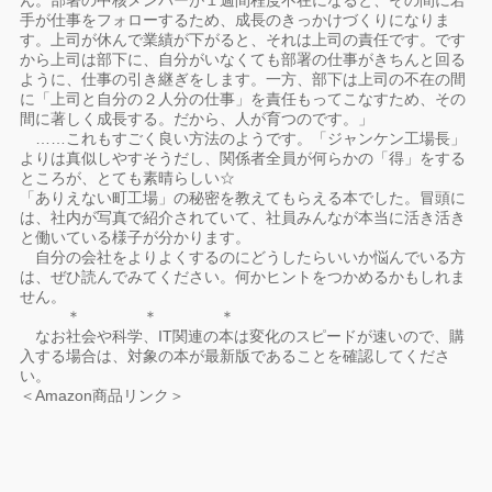
ん。部署の中核メンバーが１週間程度不在になると、その間に若
手が仕事をフォローするため、成長のきっかけづくりになりま
す。上司が休んで業績が下がると、それは上司の責任です。です
から上司は部下に、自分がいなくても部署の仕事がきちんと回る
ように、仕事の引き継ぎをします。一方、部下は上司の不在の間
に「上司と自分の２人分の仕事」を責任もってこなすため、その
間に著しく成長する。だから、人が育つのです。」
……これもすごく良い方法のようです。「ジャンケン工場長」
よりは真似しやすそうだし、関係者全員が何らかの「得」をする
ところが、とても素晴らしい☆
「ありえない町工場」の秘密を教えてもらえる本でした。冒頭に
は、社内が写真で紹介されていて、社員みんなが本当に活き活き
と働いている様子が分かります。
自分の会社をよりよくするのにどうしたらいいか悩んでいる方
は、ぜひ読んでみてください。何かヒントをつかめるかもしれま
せん。
＊ ＊ ＊
なお社会や科学、IT関連の本は変化のスピードが速いので、購
入する場合は、対象の本が最新版であることを確認してくださ
い。
＜Amazon商品リンク＞