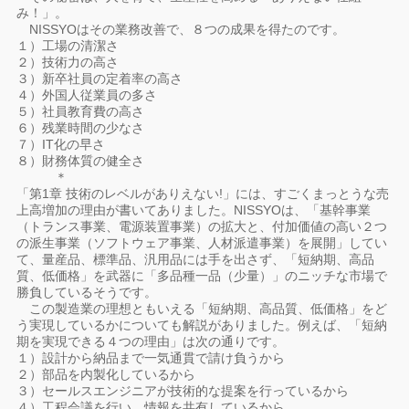
み！」。
NISSYOはその業務改善で、８つの成果を得たのです。
１）工場の清潔さ
２）技術力の高さ
３）新卒社員の定着率の高さ
４）外国人従業員の多さ
５）社員教育費の高さ
６）残業時間の少なさ
７）IT化の早さ
８）財務体質の健全さ
＊
「第1章 技術のレベルがありえない!」には、すごくまっとうな売
上高増加の理由が書いてありました。NISSYOは、「基幹事業
（トランス事業、電源装置事業）の拡大と、付加価値の高い２つ
の派生事業（ソフトウェア事業、人材派遣事業）を展開」してい
て、量産品、標準品、汎用品には手を出さず、「短納期、高品
質、低価格」を武器に「多品種一品（少量）」のニッチな市場で
勝負しているそうです。
この製造業の理想ともいえる「短納期、高品質、低価格」をど
う実現しているかについても解説がありました。例えば、「短納
期を実現できる４つの理由」は次の通りです。
１）設計から納品まで一気通貫で請け負うから
２）部品を内製化しているから
３）セールスエンジニアが技術的な提案を行っているから
４）工程会議を行い、情報を共有しているから