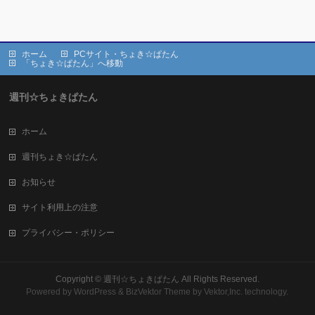
ホーム
PCサイト・ちょき☆ぱたん
「ちょき☆ぱたん」へ移動
週刊☆ちょきぱたん
ホーム
週刊ちょき☆ぱたん
お知らせ
サイト利用上の注意
プライバシー・ポリシー
Copyright ©
週刊☆ちょきぱたん
All Rights Reserved.
Powered by
WordPress
&
BizVektor Theme
by Vektor,Inc. technology.