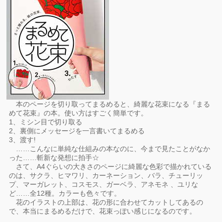
本のページを切り取ってまるめると、綺麗な花束になる『まる
めて花束』の本。使い方はすごく簡単です。
1、ミシン目で切り取る
2、裏側にメッセージを一言書いてまるめる
3、渡す!
……こんなに単純な仕組みの本なのに、今まで見たことがなか
った……斬新な発想に拍手☆
さて、A4ぐらいの大きさのページに綺麗な色彩で描かれている
のは、サクラ、ヒマワリ、カーネーション、バラ、チューリッ
プ、マーガレット、コスモス、ガーベラ、アネモネ 、ユリな
ど……全12種。カラーも色々です。
花のイラストの上部は、花の形に合わせてカットしてあるの
で、本当にまるめるだけで、花束っぽい感じになるのです。