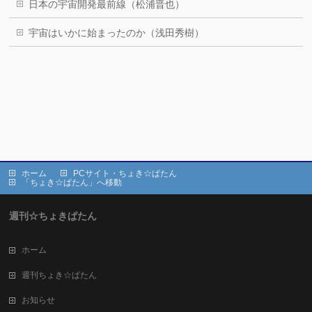
日本の宇宙開発最前線（松浦晋也）
宇宙はいかに始まったのか（浅田秀樹）
ホーム
PCサイト・ちょき☆ぱたん
「ちょき☆ぱたん」へ移動
週刊☆ちょきぱたん
ホーム
週刊ちょき☆ぱたん
お知らせ