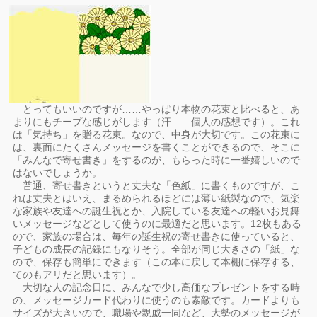
とってもいいのですが……やっぱり本物の花束と比べると、あ
まりにもチープな感じがします（汗……個人の感想です）。これ
は「気持ち」を贈る花束。なので、中身が大切です。この花束に
は、裏面にたくさんメッセージを書くことができるので、そこに
「みんなで寄せ書き」をするのが、もらった時に一番嬉しいので
はないでしょうか。
普通、寄せ書きというと丈夫な「色紙」に書くものですが、こ
れは丈夫とはいえ、まるめられるほどには薄い紙製なので、気楽
な家族や友達への誕生祝とか、入院している友達への軽いお見舞
いメッセージなどとして使うのに最適だと思います。12枚もある
ので、家族の場合は、毎年の誕生祝の寄せ書きに使っていると、
子どもの成長の記録にもなりそう。全部が同じ大きさの「紙」な
ので、保存も簡単にできます（この本に戻して本棚に保存する、
てのもアリだと思います）。
大切な人の記念日に、みんなで少し高価なプレゼントをする時
の、メッセージカード代わりに使うのも素敵です。カードよりも
サイズが大きいので、職場や親戚一同など、大勢のメッセージが