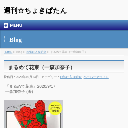
週刊☆ちょきぱたん
MENU
Blog
HOME
»
Blog »
お気に入り紹介
»
まるめて花束（一森加奈子）
まるめて花束（一森加奈子）
投稿日 : 2020年10月13日 | カテゴリー :
お気に入り紹介
,
ペーパークラフト
『まるめて花束』2020/9/17
一森加奈子 (著)