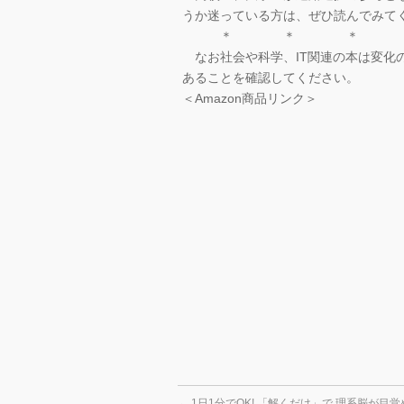
うか迷っている方は、ぜひ読んでみて
＊ ＊ ＊
なお社会や科学、IT関連の本は変化
あることを確認してください。
＜Amazon商品リンク＞
←
1日1分でOK! 「解くだけ」で 理系脳が目