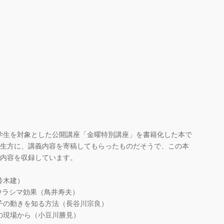
生を対象とした公開講座「金曜特別講座」を書籍化した本で
した先生方に、講義内容を寄稿してもらったものだそうで、この本
の内容を収録しています。
鈴木建）
ウラシマ効果（鳥井寿夫）
子の動きを知る方法（長谷川宗良）
の現場から（小豆川勝見）