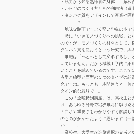
・脱力から知る熟練者の身体（工藤和
・からだのつくり方とその利用法（道
・タンパク質をデザインして産業や医
＊
地味な装丁ですごく堅い印象の本です
特に「いきモノづくりへの挑戦」とい
のですが、モノづくりの材料として、
タンパク質を使おうという研究で、興
細胞は「べとべとして変形するし、ど
いていません。だから機械工学的に細
いくことを試みているのです。ここで
点型と線型と面型の３つのタイプの組
究ですね。もっとも一歩間違うと、何
タイン的な意味で）。
この「金曜特別講座」は、高校生と大
け、あらゆる分野で縦横無尽に駆け巡
面白さや重要さをわかりやすく解説し
のものが多かったように思います（一
が……）。
高校生、大学生が進路選択の参考とな