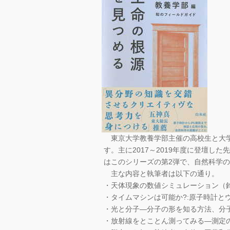
東京大学教養学部主催の高校生と大学
す。主に2017～2019年度に登壇
はこのシリーズの第2弾で、自然科学
主な内容と執筆者は以下の通り。
・天体現象の数値シミュレーション（
・タイムマシンは可能か?:原子時計と
・光と分子―分子の形を知る方法、分
・放射線をとことん測ってみる―測定