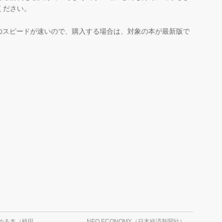
ください。
のスピードが速いので、購入する場合は、対象の本が最新版で
覚める本（植田
NEO ECONOMY（日本経済新聞社）
→