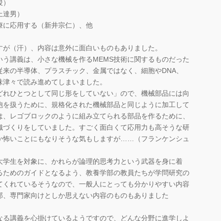
俊）
上達男）
療に応用する（新井宗仁）、他
が（汗）、内容は意外に面白いものもありました。
う講義は、小さな機械を作るMEMS技術に関するものだった
従来の半導体、プラスチック、金属ではなく、細胞やDNA、
味津々で読み進めてしまいました。
れひとつとして同じ形をしていない」ので、機械部品には向
胞を扱うために、規格化された機械部品と同じように加工して
は、レゴブロックのように組み立てられる部品を作るために、
織づくりをしていました。すごく面白くて応用力も高そうな研
か怖いことにもなりそうな気もしますが……（フランケンシュ
学生を対象に、かれらが論理的思考力という武器を身に着
るためのガイドとなるよう、教養学部の教員たちが学問研究の
てくれているそうなので、一般人にとっても分かりやすい内容
部、専門家向けとしか思えない内容のものもありました
る講義を心掛けているようですので、どんな分野に進学しよ