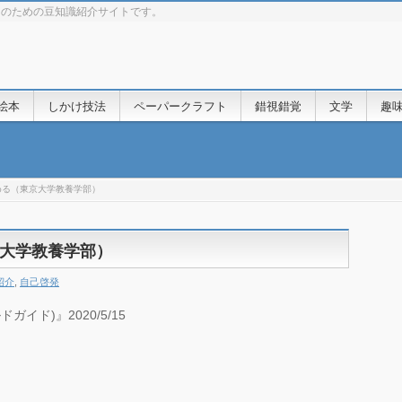
きのための豆知識紹介サイトです。
絵本
しかけ技法
ペーパークラフト
錯視錯覚
文学
趣
める（東京大学教養学部）
大学教養学部）
紹介
,
自己啓発
イド)』2020/5/15