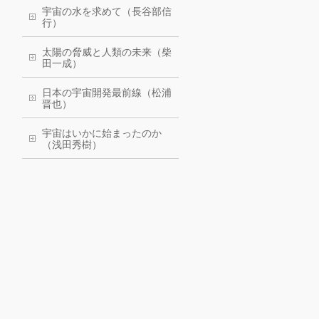
宇宙の水を求めて（長谷部信
行）
太陽の脅威と人類の未来（柴
田一成）
日本の宇宙開発最前線（松浦
晋也）
宇宙はいかに始まったのか
（浅田秀樹）