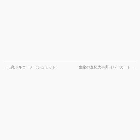
←
1兆ドルコーチ（シュミット）
生物の進化大事典（パーカー）
→