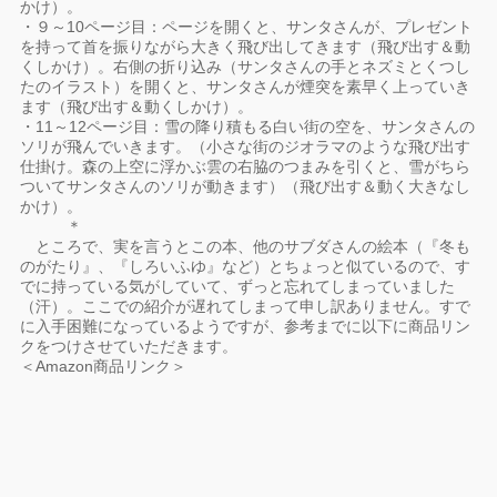
かけ）。
・９～10ページ目：ページを開くと、サンタさんが、プレゼント
を持って首を振りながら大きく飛び出してきます（飛び出す＆動
くしかけ）。右側の折り込み（サンタさんの手とネズミとくつし
たのイラスト）を開くと、サンタさんが煙突を素早く上っていき
ます（飛び出す＆動くしかけ）。
・11～12ページ目：雪の降り積もる白い街の空を、サンタさんの
ソリが飛んでいきます。（小さな街のジオラマのような飛び出す
仕掛け。森の上空に浮かぶ雲の右脇のつまみを引くと、雪がちら
ついてサンタさんのソリが動きます）（飛び出す＆動く大きなし
かけ）。
＊
ところで、実を言うとこの本、他のサブダさんの絵本（『冬も
のがたり』、『しろいふゆ』など）とちょっと似ているので、す
でに持っている気がしていて、ずっと忘れてしまっていました
（汗）。ここでの紹介が遅れてしまって申し訳ありません。すで
に入手困難になっているようですが、参考までに以下に商品リン
クをつけさせていただきます。
＜Amazon商品リンク＞