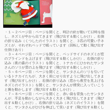
・１～２ページ目：ページを開くと、時計の針が動いて12時を指
し、ネズミが中から出てきます（飛び出す＆動くしかけ）。右側
の折り込み（くつしたのイラスト）を開くと、３匹の可愛い子ネ
ズミが、それぞれベッドで眠っています（回転して動く飛び出す
仕掛けあり）
・３～４ページ目：ページを開くと、ベッドサイドのネズミが窓
のブラインドを上げます（飛び出す＆動くしかけ）。右側の折り
込み（夜の森のイラスト）を開くと、トナカイにひかれたサンタ
さんのソリが雲の上を飛びます（飛び出す＆動くしかけ）。
・５～６ページ目：ページを開くと、サンタさんのソリを引いて
いるトナカイたちが、大きく前にせり出すように飛び出してきま
す（飛び出すしかけ）。右側の折り込み（窓から夜空を見上げる
ネズミのイラスト）を開くと、サンタさんが煙突に入っていこう
と腕を動かします（飛び出す＆動くしかけ）。
・７～８ページ目：ページを開くと、赤い袋を背負ったサンタさ
んが、手足を動かしながら大きく大きく飛び出してきます（飛び
出す＆動くしかけ）。右側の折り込み（ネズミのイラスト）を開
くと、サンタさんがひげを伸ばして笑います（飛び出す＆動くし