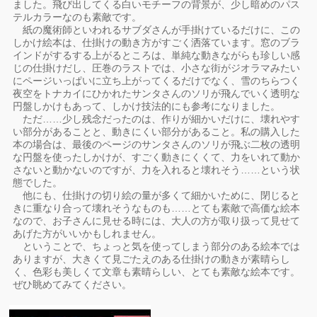
ました。飛び出してくる白いモチーフの背景が、少し暗めのパス
テルカラーなのも素敵です。
紙の魔術師といわれるサブダさんが手掛けているだけに、この
しかけ絵本は、仕掛けの動き方がすごく洒落ています。窓のブラ
インドがするする上がるところは、単純な動きながらも珍しい感
じの仕掛けだし、圧巻のラストでは、小さな街がジオラマみたい
にページいっぱいに立ち上がってくるだけでなく、雪のちらつく
夜空をトナカイにひかれたサンタさんのソリが飛んでいく透明な
円盤しかけもあって、しかけ技法的にも参考になりました。
ただ……少し残念だったのは、作りが細かいだけに、壊れやす
い部分があることと、動きにくい部分があること。私の購入した
本の場合は、最後のページのサンタさんのソリが飛ぶ二枚の透明
な円盤を使ったしかけが、すごく動きにくくて、力をいれて動か
さないと動かないのですが、力を入れると壊れそう……という状
態でした。
他にも、仕掛けの切り絵の量が多くて細かいために、閉じると
きに重なり合って壊れそうなものも……とても素敵で高価な絵本
なので、お子さんに見せる時には、大人の方が取り扱って見せて
あげた方がいいかもしれません。
ということで、ちょっと気を使ってしまう部分のある絵本では
ありますが、大きくて見ごたえのある仕掛けの動きが素晴らし
く、色彩も美しくて文章も素晴らしい、とても素敵な絵本です。
ぜひ眺めてみてください。