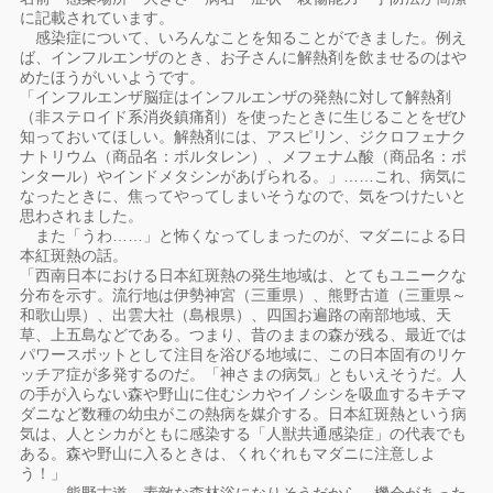
に記載されています。
感染症について、いろんなことを知ることができました。例え
ば、インフルエンザのとき、お子さんに解熱剤を飲ませるのはや
めたほうがいいようです。
「インフルエンザ脳症はインフルエンザの発熱に対して解熱剤
（非ステロイド系消炎鎮痛剤）を使ったときに生じることをぜひ
知っておいてほしい。解熱剤には、アスピリン、ジクロフェナク
ナトリウム（商品名：ボルタレン）、メフェナム酸（商品名：ポ
ンタール）やインドメタシンがあげられる。」……これ、病気に
なったときに、焦ってやってしまいそうなので、気をつけたいと
思わされました。
また「うわ……」と怖くなってしまったのが、マダニによる日
本紅斑熱の話。
「西南日本における日本紅斑熱の発生地域は、とてもユニークな
分布を示す。流行地は伊勢神宮（三重県）、熊野古道（三重県～
和歌山県）、出雲大社（島根県）、四国お遍路の南部地域、天
草、上五島などである。つまり、昔のままの森が残る、最近では
パワースポットとして注目を浴びる地域に、この日本固有のリケ
ッチア症が多発するのだ。「神さまの病気」ともいえそうだ。人
の手が入らない森や野山に住むシカやイノシシを吸血するキチマ
ダニなど数種の幼虫がこの熱病を媒介する。日本紅斑熱という病
気は、人とシカがともに感染する「人獣共通感染症」の代表でも
ある。森や野山に入るときは、くれぐれもマダニに注意しよ
う！」