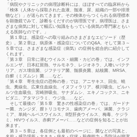
「病院やクリニックの病理診断科には、ほぼすべての臨床科から
「検体（人体から採取された血液、髄液、尿、組織の一部や排泄
物など）」が送られてきます。その検体からつくられる病理標本
を顕微鏡でみて、診断をくだすのが病理医です。病理医は、さま
ざまな病気に対して幅広い知識をもっている病気の専門家ともい
える医師なのです。」
第１章は、感染症への取り組みのさまざまなエピソード（歴
史）。第２章は、病原体・感染症についてのQ&A。そして第３～
５章では、さまざまな感染症（病気）の症例を総合的に紹介して
くれます。
「第３章 日常に潜むウイルス・細菌・カビの巻」では、インフ
ルエンザ、日本紅斑熱、サルモネラ、レジオネラ、人喰いバクテ
リア、ガス壊疽菌、ジフテリア菌、髄膜炎菌、結核菌、MRSA、
白癬（ミズムシ）菌……など。
「第４章 寄生虫症の恐怖の巻」では、アニサキス、回虫、蟯
虫、糞線虫、広東住血線虫、イヌフィラリア、横川吸虫、ビルハ
ルツ住血吸虫、宮崎肺吸虫、サナダムシ、エキノコックス、ニキ
ビダニ、アタマジラミ、ウジ虫……など。
そして最後の「第５章 驚きの性感染症の巻」では、ガードナ
ー菌、カンジダ、膣トリコモナス、歯肉アメーバ、淋菌、クラジ
ミア、単純ヘルペスウイルス、B型肝炎ウイルス、梅毒、ケジラ
ミ、HIVウイルス、赤痢アメーバ……などの症例を知ることが出
来ます。
第３～５章は、各症例とも最初のページに、菌などの写真と、
名前・感染場所・大きさ・病名・症状・殺傷能力・予防法が簡潔