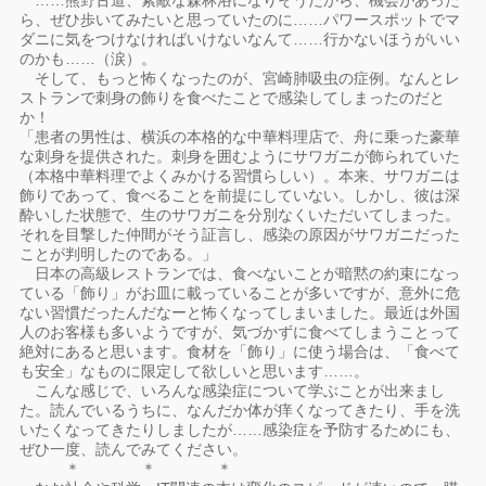
……熊野古道、素敵な森林浴になりそうだから、機会があった
ら、ぜひ歩いてみたいと思っていたのに……パワースポットでマ
ダニに気をつけなければいけないなんて……行かないほうがいい
のかも……（涙）。
そして、もっと怖くなったのが、宮崎肺吸虫の症例。なんとレ
ストランで刺身の飾りを食べたことで感染してしまったのだと
か！
「患者の男性は、横浜の本格的な中華料理店で、舟に乗った豪華
な刺身を提供された。刺身を囲むようにサワガニが飾られていた
（本格中華料理でよくみかける習慣らしい）。本来、サワガニは
飾りであって、食べることを前提にしていない。しかし、彼は深
酔いした状態で、生のサワガニを分別なくいただいてしまった。
それを目撃した仲間がそう証言し、感染の原因がサワガニだった
ことが判明したのである。」
日本の高級レストランでは、食べないことが暗黙の約束になっ
ている「飾り」がお皿に載っていることが多いですが、意外に危
ない習慣だったんだなーと怖くなってしまいました。最近は外国
人のお客様も多いようですが、気づかずに食べてしまうことって
絶対にあると思います。食材を「飾り」に使う場合は、「食べて
も安全」なものに限定して欲しいと思います……。
こんな感じで、いろんな感染症について学ぶことが出来まし
た。読んでいるうちに、なんだか体が痒くなってきたり、手を洗
いたくなってきたりしましたが……感染症を予防するためにも、
ぜひ一度、読んでみてください。
＊ ＊ ＊