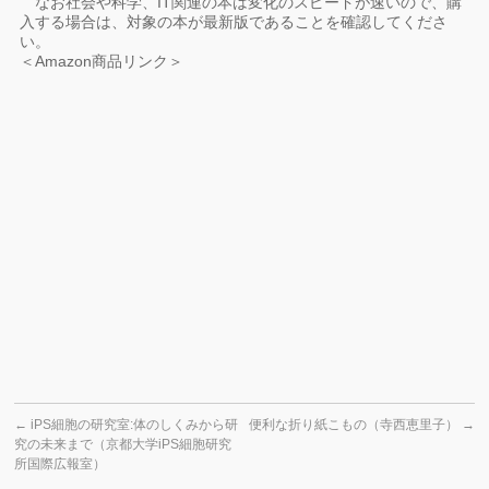
なお社会や科学、IT関連の本は変化のスピードが速いので、購
入する場合は、対象の本が最新版であることを確認してくださ
い。
＜Amazon商品リンク＞
←
iPS細胞の研究室:体のしくみから研
便利な折り紙こもの（寺西恵里子）
→
究の未来まで（京都大学iPS細胞研究
所国際広報室）