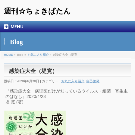
週刊☆ちょきぱたん
MENU
Blog
HOME
»
Blog »
お気に入り紹介
»
感染症大全（堤寛）
感染症大全（堤寛）
投稿日 : 2020年6月30日 | カテゴリー :
お気に入り紹介
,
自己啓発
『感染症大全 病理医だけが知っているウイルス・細菌・寄生虫
のはなし』2020/4/23
堤 寛 (著)