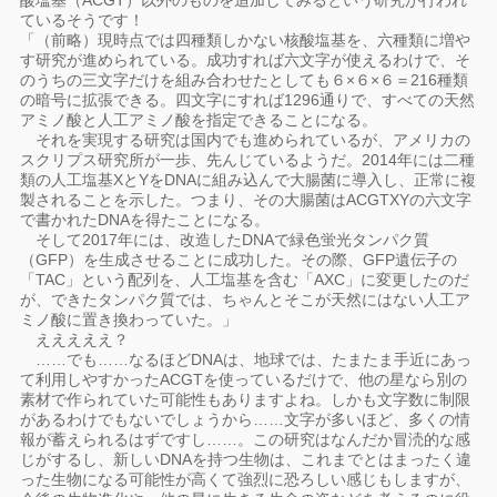
酸塩基（ACGT）以外のものを追加してみるという研究が行われ
ているそうです！
「（前略）現時点では四種類しかない核酸塩基を、六種類に増や
す研究が進められている。成功すれば六文字が使えるわけで、そ
のうちの三文字だけを組み合わせたとしても６×６×６＝216種類
の暗号に拡張できる。四文字にすれば1296通りで、すべての天然
アミノ酸と人工アミノ酸を指定できることになる。
それを実現する研究は国内でも進められているが、アメリカの
スクリプス研究所が一歩、先んじているようだ。2014年には二種
類の人工塩基XとYをDNAに組み込んで大腸菌に導入し、正常に複
製されることを示した。つまり、その大腸菌はACGTXYの六文字
で書かれたDNAを得たことになる。
そして2017年には、改造したDNAで緑色蛍光タンパク質
（GFP）を生成させることに成功した。その際、GFP遺伝子の
「TAC」という配列を、人工塩基を含む「AXC」に変更したのだ
が、できたタンパク質では、ちゃんとそこが天然にはない人工ア
ミノ酸に置き換わっていた。」
えええええ？
……でも……なるほどDNAは、地球では、たまたま手近にあっ
て利用しやすかったACGTを使っているだけで、他の星なら別の
素材で作られていた可能性もありますよね。しかも文字数に制限
があるわけでもないでしょうから……文字が多いほど、多くの情
報が蓄えられるはずですし……。この研究はなんだか冒涜的な感
じがするし、新しいDNAを持つ生物は、これまでとはまったく違
った生物になる可能性が高くて強烈に恐ろしい感じもしますが、