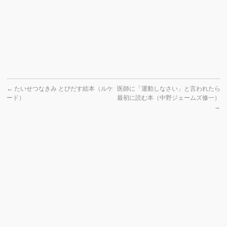
←
たいせつなきみ とびだす絵本（ルケ
医師に「運動しなさい」と言われたら
ード）
最初に読む本（中野ジェームズ修一）
→