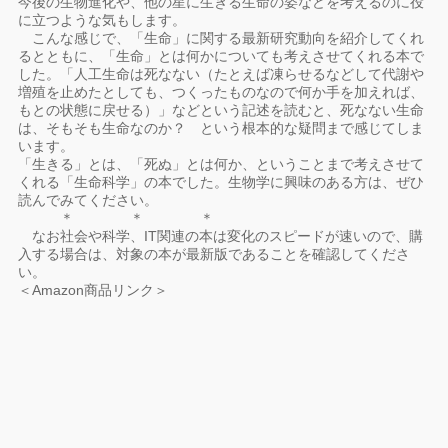
今後の生物進化や、他の星に生きる生命の姿などを考えるのに役
に立つような気もします。
こんな感じで、「生命」に関する最新研究動向を紹介してくれ
るとともに、「生命」とは何かについても考えさせてくれる本で
した。「人工生命は死なない（たとえば凍らせるなどして代謝や
増殖を止めたとしても、つくったものなので何か手を加えれば、
もとの状態に戻せる）」などという記述を読むと、死なない生命
は、そもそも生命なのか？ という根本的な疑問まで感じてしま
います。
「生きる」とは、「死ぬ」とは何か、ということまで考えさせて
くれる「生命科学」の本でした。生物学に興味のある方は、ぜひ
読んでみてください。
＊ ＊ ＊
なお社会や科学、IT関連の本は変化のスピードが速いので、購
入する場合は、対象の本が最新版であることを確認してくださ
い。
＜Amazon商品リンク＞