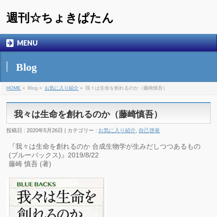
週刊☆ちょきぱたん
MENU
Blog
HOME
»
Blog »
お気に入り紹介
»
我々は生命を創れるのか（藤崎慎吾）
我々は生命を創れるのか（藤崎慎吾）
投稿日 : 2020年5月26日 | カテゴリー :
お気に入り紹介
,
自己啓発
『我々は生命を創れるのか 合成生物学が生みだしつつあるもの
(ブルーバックス)』2019/8/22
藤崎 慎吾 (著)