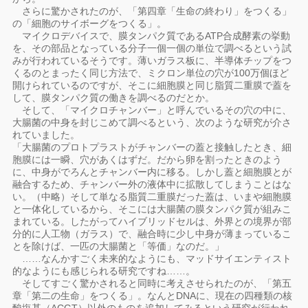
さらに驚かされたのが、「第四章「生命の終わり」をつくる」
の「細胞のサイボーグをつくる」。
マイクロデバイスで、膜タンパク質であるATP合成酵素の挙動
を、その部品となっている分子一個一個の単位で調べるという試
みが行われているそうです。薄いガラス板に、半導体チップをつ
くるのとまったく同じ方法で、ミクロン単位の穴が100万個ほど
開けられているのですが、そこに細胞膜と同じ脂質二重膜で蓋を
して、膜タンパク質の働きを調べるのだとか。
そして、「マイクロチャンバー」と呼んでいるその穴の中に、
大腸菌の中身を封じこめて調べるという、次のような研究が介さ
れていました。
「大腸菌のプロトプラストがチャンバーの蓋と接触したとき、細
胞膜には一瞬、穴があくはずだ。だから卵を割ったときのよう
に、中身がでろんとチャンバー内に移る。しかし蓋と細胞膜とが
融合するため、チャンバー外の液体中に拡散してしまうことはな
い。（中略）そして単なる脂質二重膜だった蓋は、いまや細胞膜
と一体化しているから、そこには大腸菌の膜タンパク質が組みこ
まれている。したがってハイブリッドセルは、外界との境界が部
分的に人工物（ガラス）で、融合時に少し中身が薄まっているこ
とを除けば、一匹の大腸菌と「等価」なのだ。」
……なんかすごく未来的なようにも、マッドサイエンティスト
的なようにも感じられる研究ですね……。
そしてすごく驚かされると同時に考えさせられたのが、「第五
章「第二の生命」をつくる」。なんとDNAに、現在の四種類の核