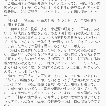
「合成生物学」の最新知識を得たい人にとっては、物足りない内
容だと思いますが、個人的には、生命科学の研究者のリアルな活
動状況の一端を垣間見ることが出来て、とても興味深かったで
す。
例えば、「第三章「生命の起源」をつくる」の「合成生命学」
に関する話題。
「（前略）合成生物学による生命起源の研究は、「工学的」ある
いは「構成的」な手法をとる。つまり四十億年前の状況がどうだ
ったかを念頭に置きつつも、今ある材料や道具をガンガン使っ
て、生物（的なもの）全体やその一部をつくり、できてしまった
ら、あらためてその意味を過去にさかのぼって考える。
ばらばらに分解してしまった時計を、それぞれの部品の働き
や、部品どうしの関係などを考えつつ、試行錯誤しながら組み立
て直すようなものだろうか。その過程で「時計」を可能にする原
理や仕組みが見えてくる。一種のリバースエンジニアリングだ。
あるいは人間の「脳」を理解するために「人工知能」をつくって
みることにも似ている。」
確かにその手法は「人工知能」をつくることに似ていますし、
「部品」の理解から「生命」を知るという手法は有効なのだとは
思いますが……部品が機械（金属）の「人工知能」と違って、
「合成生物学」の場合は、部品が細胞やタンパク質ってところ
に、ある種の怖さを感じてしまうんですよね……何か偶然の出来
事で、「制御不能の暴走」が発生しかねない危険性を感じてしま
うんです。なぜなら「生命」の特徴の一つは、自己増殖なのです
から。