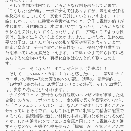
が可能です。」
そして生物の体内でも、いろいろな役割を果たしています。
「こうした化合物は、一般に安定ではありますが、裏を返せば化
学反応を起こしにくく、変化を受けにくいともいえます。（中
略）しかし、そこに酸素や窒素が加わると、分子に電荷の偏りが
生じます。具体的には、水に溶けやすくなったり、いろいろな化
学反応を受け付けやすくなったりします。（中略）このような性
質は、生物が生きていく上で欠かせません。このため、生体の重
要な分子は、ほとんど何らかの形で酸素や窒素を含んでいます。
酸素と窒素は、分子に個性と反応性を与え、複雑な生命世界の土
台を築いている元素だといえます。（中略）今まで知られている
あらゆる化合物のうち、有機化合物はなんと約８割を占めま
す。」
……へー、そうなんだ。すごいぞ六角形（芳香環）！
そして、この本の中で特に面白いと感じたのは、「第8章 ナノ
カーボンの時代―3次元芳香族への飛躍」以降の「最新動向」。
「19世紀は鉄の時代、20世紀はシリコンの時代、そして21世紀
は、炭素の時代だといわれます。」
ナノグラフェン（数十から数百程度のベンゼン環が縮環した化
合物）のうち、リボンのように一定の幅で長く芳香環がつながっ
た「グラフェンナノリボン」は、なんと半導体として働くことが
分かっているそうです。もしこれを自在に制御して精密に配置で
きるなら、集積回路の新しい材料の非常に有力な候補となるのだ
とか。しかも通常のグラフェンは金属と同じように電気をよく通
すそうなので、有機化合物を使った「機械」が、今後どんどん生