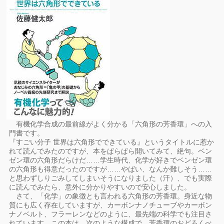
有機化学合成の最前線がよく分かる「六角形の芳香環」への入
門書です。
『すごい分子 世界は六角形でできている』というタイトルに惹か
れて読んでみたのですが、本をぱらぱら開いてみて、絶句。ベン
ゼン環の六角形だらけだ……学生時代、化学が好きでベンゼン環
の六角形も得意だったのですが……やばい、なんか難しそう……
と思わずしりごみしてしまいそうになりました（汗）、でも実際
に読んでみたら、意外に分かりやすいので安心しました。
さて、「化学」の象徴とも言われる六角形の芳香環。身近な物
質にも広く存在していますが、カーボンナノチューブやカーボン
ナノベルト、フラーレンなどのように、最先端の科学でも注目さ
れています。この本は、次のような構成で、芳香環のおどろくべ