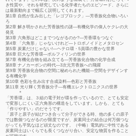
き性質や、それを研究している化学者たちのエピソード、さらに
は最新動向まで幅広く説明してくれます。
第1章 自然が生み出した「レゴブロック」―芳香族化合物いろい
ろ
第2章 解き明かされた芳香族性の謎―有機化学の偉人ケクレの大
発見
第3章 六角形はどこまでつながるのか?―芳香環をつなぐ
第4章 「六角形」じゃないけれど―トロポノイドとメタロセン
第5章 炭素だけじゃない!―ヘテロ環・5員環の豊かな世界
第6章 巨大な芳香環―ポルフィリンの世界
第7章 有機化合物を組み立てる―芳香族化合物の化学合成
第8章 ナノカーボンの時代―3次元芳香族への飛躍
第9章 芳香族化合物の空間に秘められた機能―空間をデザインす
る有機化学
第10章 色彩を生み出す合成染料―色彩と芳香族
第11章 光り輝く芳香族分子―有機エレクトロニクスの世界
＊
「芳香環」は、３組の電子対が環を作っているので、とても安定
で変形しにくい正六角形の構造をしています。しかも、とても
「作りやすい」のだそうです。
「原子と原子が結びつき合って分子ができる時、他の多くの原子
では数個つながるのが限度ですが、炭素同士の結合は何万個つな
がっても平気なほど頑丈なのです。（中略）電気的に中性である
炭素同士はいくらでも長くつながり合い、安定な物質を作ること