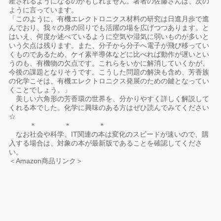
産されるようになるのかもしれません。著者の佐藤さんは、次の
ように言っています。
「このように、有機エレクトロニクス材料の研究は日進月歩で進
んでおり、我々の身の回りでも活躍の場を広げつつあります。と
はいえ、何度か述べているように空気や湿気に弱いものが多いと
いう欠点は残ります。また、分子から分子へ電子が飛び移ってい
くものであるため、ケイ素半導体などに比べれば動作が遅いとい
うのも、有機物の欠点です。これらをいかに解消していくかが、
今後の課題となりそうです。こうした問題の解決も含め、芳香族
の化学こそは、有機エレクトロニクス発展のための鍵となってい
くことでしょう。」
美しい六角形の芳香環の世界を、分かりやすく詳しく解説して
くれる本でした。化学に興味のある方はぜひ読んでみてください
☆
＊ ＊ ＊
なお社会や科学、IT関連の本は変化のスピードが速いので、購
入する場合は、対象の本が最新版であることを確認してくださ
い。
＜Amazon商品リンク＞