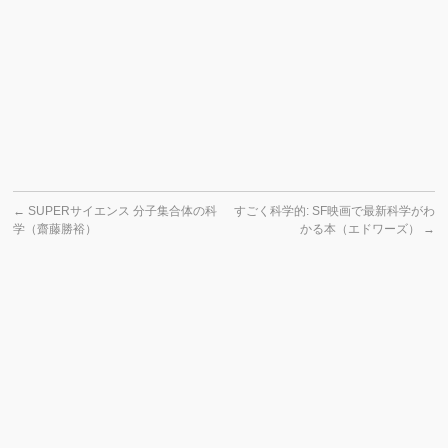
←
SUPERサイエンス 分子集合体の科
すごく科学的: SF映画で最新科学がわ
学（齋藤勝裕）
かる本（エドワーズ）
→