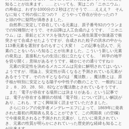
知ることが出来ます。……といっても、実はこの「ニホニウム」
の寿命は、わずか1000分の２秒ほどだそうで……えええ？ そん
なに短くて何の役に立つの？ どうやって存在が分かったの？
と頭の中に疑問が渦巻きました。
自然界に安定して存在している元素は、原子番号92のウランま
での92種類だそうで、それ以降は人工合成のようです。「ニホニ
ウム」は、亜鉛とビスマスを強力なビーム発生装置や加速器で衝
突させて合成させたようですが、合成された粒子の洪水の中から
113番元素を選別するのもすごく大変！ この記事を読んで、元
素のことをいろいろ知ることが出来ました。こういう新しい元素
の発見は、直接私たちの生活に役に立たなくても、「科学の地平
を切り開く」意味があるそうです。確かにその通りですね☆
元素の安定性を決めるメカニズムは完全に解明されてはいない
ようですが、理論上、安定性が高くなると予測されている元素が
あるそうです。そのカギとなるのは「魔法数」。魔法数とは、原
子核が特別に安定となる陽子や中性子の数のことで、一般的には
２，８、20、28、50、82などが魔法数とされているそうです。
また「電子が存在する場所には決まりがある」という記事で
は、電子が存在する層状の領域「電子殻」について詳しい解説が
あり、これも、すごく興味深く読ませていただきました。
さらにロシアの化学者メンデレーエフによって、1869年に発表
された最初の周期表も見ることができて、この周期表（の空欄）
で今後発見されると予測された元素が、しだいに発見されてい
き、元素の性質が明らかにされていった歴史的な経緯も知ること
が出来ます。