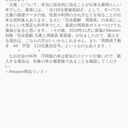
「元素」について、本当に総合的に知ることが出来る素晴らしい
本でした。最後には、「全118元素徹底紹介」として、すべての
元素の基礎データの他、性質や利用のされ方などを知ることが出
来る資料集もあります。まさに『完全図解 周期表』の名前にふ
さわしい大満足な科学本でした。最新の周期表ポスターだけでも
価値があると思います。（その後、2018年11月に新版のNewton
別冊『完全図解 元素と周期表 新装版』が出ましたので、購入す
る場合は、こちらの方がいいかもしれません。また『周期表下敷
き A4 宇宙 113元素決定号』というものもあります。）
＊ ＊ ＊
なお社会や科学、IT関連の本は変化のスピードが速いので、購
入する場合は、対象の本が最新版であることを確認してくださ
い。
＜Amazon商品リンク＞