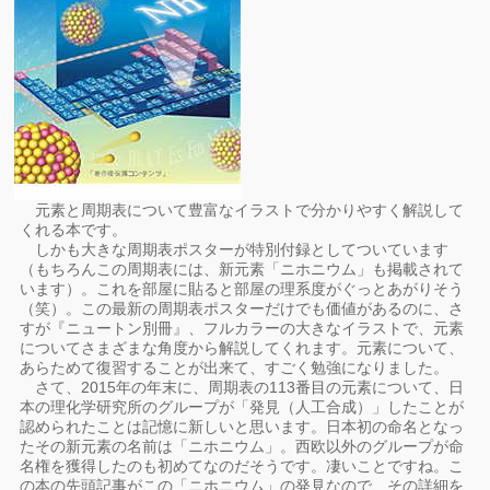
元素と周期表について豊富なイラストで分かりやすく解説して
くれる本です。
しかも大きな周期表ポスターが特別付録としてついています
（もちろんこの周期表には、新元素「ニホニウム」も掲載されて
います）。これを部屋に貼ると部屋の理系度がぐっとあがりそう
（笑）。この最新の周期表ポスターだけでも価値があるのに、さ
すが『ニュートン別冊』、フルカラーの大きなイラストで、元素
についてさまざまな角度から解説してくれます。元素について、
あらためて復習することが出来て、すごく勉強になりました。
さて、2015年の年末に、周期表の113番目の元素について、日
本の理化学研究所のグループが「発見（人工合成）」したことが
認められたことは記憶に新しいと思います。日本初の命名となっ
たその新元素の名前は「ニホニウム」。西欧以外のグループが命
名権を獲得したのも初めてなのだそうです。凄いことですね。こ
の本の先頭記事がこの「ニホニウム」の発見なので、その詳細を