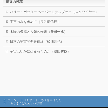
最近の投稿
ハリー・ポッター ペーパーモデルブック（スクワイヤー）
宇宙の水を求めて（長谷部信行）
太陽の脅威と人類の未来（柴田一成）
日本の宇宙開発最前線（松浦晋也）
宇宙はいかに始まったのか（浅田秀樹）
ホーム
PCサイト・ちょき☆ぱたん
「ちょき☆ぱたん」へ移動