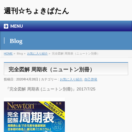
週刊☆ちょきぱたん
MENU
Blog
HOME
»
Blog »
お気に入り紹介
»
完全図解 周期表（ニュートン別冊）
完全図解 周期表（ニュートン別冊）
投稿日 : 2020年4月28日 | カテゴリー :
お気に入り紹介
,
自己啓発
『完全図解 周期表 (ニュートン別冊)』2017/7/25