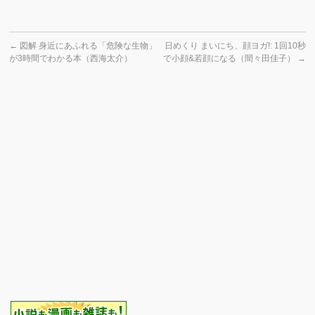
←
図解 身近にあふれる「危険な生物」
日めくり まいにち、顔ヨガ!: 1回10秒
が3時間でわかる本（西海太介）
で小顔&若顔になる（間々田佳子）
→