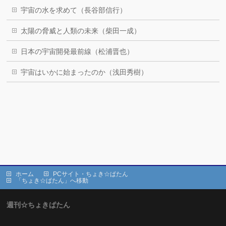
宇宙の水を求めて（長谷部信行）
太陽の脅威と人類の未来（柴田一成）
日本の宇宙開発最前線（松浦晋也）
宇宙はいかに始まったのか（浅田秀樹）
ホーム
PCサイト・ちょき☆ぱたん
「ちょき☆ぱたん」へ移動
週刊☆ちょきぱたん