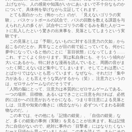
上げながら、人の感覚や知識がいかにあいまいで不十分なものか
について、具体例を挙げながら立証してくれます。
とても面白かった（怖かった）のが、「見えないゴリラの実
験」。バスケットボールの試合で、パスの回数を数える課題を与
えられた人の多くが、試合中にゴリラの着ぐるみを着た人がコー
トに乱入したという驚きの出来事を、見落としてしまうという実
験です。
この見落としは「予期しないものに対する注意力の欠如」から
起こるのだとか。異常なことが目の前で起こっていても、何かに
夢中になっていると他のことに「盲目状態」になってしまう……
これ、すごくよく分かります。実は私自身にも、そういう傾向が
大いにあるから。特に好きな漫画を読んでいると、周囲の音がま
ったく聞こえないほど集中してしまいます。そしてこれは悪いこ
とばかりではないとも思っています。なぜなら、それだけ「集中
力がある」とも言えそうな気がするから（笑）。注意力というの
は、ゼロサムゲームなのだそうです。
「人間の脳にとって、注意力は本質的にゼロサムゲームである。
一つの場所、目標物、あるいはできごとに注意を向ければ、必然
的にほかへの注意がおろそかになる。つまり非注意による見落と
しは、注意や知覚の働きに（残念ながら）必ずついてまわる副産
物なのだ。」
この本では、その他にも「記憶の錯覚」、「自信の錯覚」な
ど、多くの錯覚の事例（実験）を見ることが出来ます。私は記憶
力に自信がないので、絶対に事件の「目撃者」にはなりたくない
なーと日頃から思っていましたが、この本を読んで、さらにその