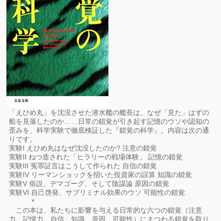
「えひめ丸」を沈没させた潜水艦の艦長は、なぜ「見た」はずの
船を見落したのか……日常の錯覚が引き起す記憶のウソや認知の
歪みを、科学実験で徹底検証した『錯覚の科学』。内容は次の通
りです。
実験I えひめ丸はなぜ沈没したのか? 注意の錯覚
実験II ねつ造された「ヒラリーの戦場体験」 記憶の錯覚
実験III 冤罪証言はこうして作られた 自信の錯覚
実験IV リーマンショックを招いた投資家の誤算 知識の錯覚
実験V 俗説、デマゴーグ、そして陰謀論 原因の錯覚
実験VI 自己啓発、サブリミナル効果のウソ 可能性の錯覚
＊
この本は、私たちに影響を与える日常的な六つの錯覚（注意
力、記憶力、自信、知識、原因、可能性）にまつわる錯覚を取り