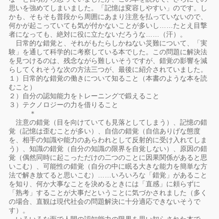
思いを強めてしまいました。「記憶は変容しやすい」のです。し
かも、そもそも普段から周囲にあまり注意を払っていないので、
何かが起こっていても気が付かないことが多いし……たとえ目撃
者になっても、絶対に役に立たないだろうな……（汗）。
日常的な錯覚と、それがもたらしかねない災難について、「実
験」を通して科学的に考察している本でした。この問題に解決法
を見つけるのは、残念ながら難しいそうですが、錯覚の影響を減
らしてくれそうな次の方法三つが、最後に紹介されていました。
１）日常的な錯覚の働きについて知ること（本書のような本を読
むこと）
２）自分の認知能力をトレーニングで鍛えること
３）テクノロジーの力を借りること
＊
注意の錯覚（目を向けていても見落としてしまう）、記憶の錯
覚（記憶は歪むことが多い）、自信の錯覚（自信ありげな態度
を、相手の知識や能力のあらわれとして反射的に受け入れてしま
う）、知識の錯覚（自分の知識の限界を自覚しない）、原因の錯
覚（偶然同時に起こっただけの二つのことに因果関係があると思
いこむ）、可能性の錯覚（自分の中に眠る大きな能力を簡単な方
法で解き放てると思いこむ）……いろいろな「錯覚」があること
を知り、何か大事なことを決めるときには「直感」に頼らずに
「熟考」することが大事だということに気づかされました（多く
の場合、直観は現代社会の問題解決に十分適応できないそうで
す）。