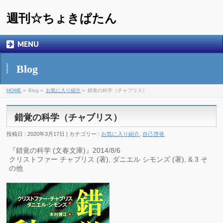
週刊☆ちょきぱたん
MENU
Blog
HOME
»
Blog »
お気に入り紹介
»
錯覚の科学（チャブリス）
錯覚の科学（チャブリス）
投稿日 : 2020年3月17日 | カテゴリー :
お気に入り紹介
,
自己啓発
『錯覚の科学 (文春文庫)』2014/8/6
クリストファー チャブリス (著), ダニエル シモンズ (著), & 3 そ
の他