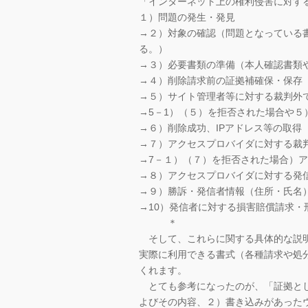
「インターネット上の権利侵害に対す
１）問題の発生・発見
→２）対象の確認（問題となっている
る。）
→３）必要書類の準備（本人確認書類
→４）削除請求前の証拠補確保・保存
→５）サイト管理者等に対する裁判外
→5－1）（５）を拒否された場合や
→６）削除成功、IPアドレス等の取得
→７）アクセスプロバイダに対する裁
→7－１）（７）を拒否された場合）
→８）アクセスプロバイダに対する発
→９）勝訴・発信者情報（住所・氏名
→10）発信者に対する損害賠償請求・
＊
そして、これらに関する具体的な説明
実際に利用できる書式（各種請求や処
くれます。
とても参考になったのが、「証拠とし
よびその内容、２）書き込みがあった