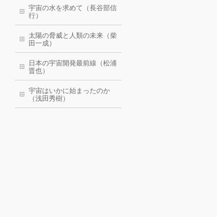
宇宙の水を求めて（長谷部信
行）
太陽の脅威と人類の未来（柴
田一成）
日本の宇宙開発最前線（松浦
晋也）
宇宙はいかに始まったのか
（浅田秀樹）