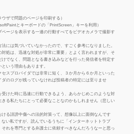
ラウザで問題のページを印刷する）
tPaintとキーボードの「PrintScreen」キーを利用）
ブページを表示する一連の行動すべてをビデオカメラで撮影す
法には気づいていなかったので、すごく参考になりました。
対処は、迅速な対処が非常に重要」とよく言われますが、そ
だけでなく、問題となる書き込みなどを行った発信者を特定す
いという理由もあります。
クセスプロバイダでは非常に短く、３か月から６か月といった
イダのログが残っていなければ投稿者の特定には至りませ
受けた時に迅速に行動できるよう、あらかじめこのような対
生きる私たちにとって必要なことなのかもしれません（悲しい
ける誹謗中傷への法的対策って、想像以上に面倒なんです
くない私ですが、読んでいるうちに「インターネットトラブ
、それを専門とする弁護士に依頼すべきなんだろうなーと思っ