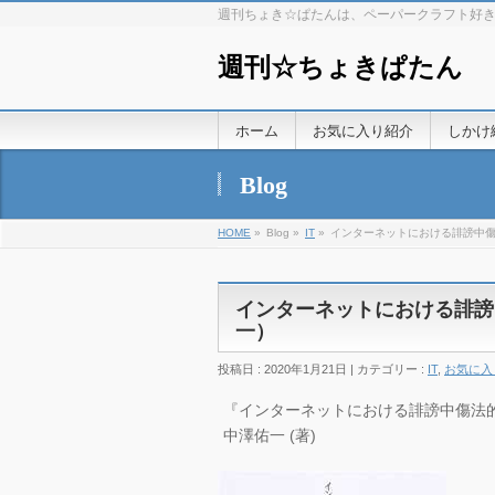
週刊ちょき☆ぱたんは、ペーパークラフト好
週刊☆ちょきぱたん
ホーム
お気に入り紹介
しかけ
Blog
HOME
»
Blog »
IT
»
インターネットにおける誹謗中傷
インターネットにおける誹謗
一）
投稿日 : 2020年1月21日 | カテゴリー :
IT
,
お気に入
『インターネットにおける誹謗中傷法的対策
中澤佑一 (著)