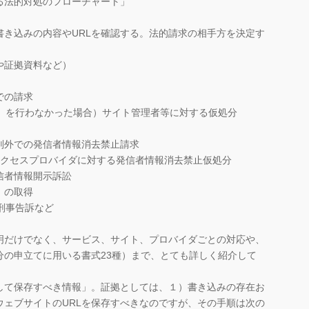
る法的対処のフローチャート」
書き込みの内容やURLを確認する。法的請求の相手方を決定す
や証拠資料など）
での請求
５）を行わなかった場合）サイト管理者等に対する仮処分
判外での発信者情報消去禁止請求
アクセスプロバイダに対する発信者情報消去禁止仮処分
信者情報開示訴訟
）の取得
刑事告訴など
だけでなく、サービス、サイト、プロバイダごとの対応や、
分の申立てに用いる書式23種）まで、とても詳しく紹介して
て保存すべき情報」。証拠としては、１）書き込みの存在お
ウェブサイトのURLを保存すべきなのですが、その手順は次の