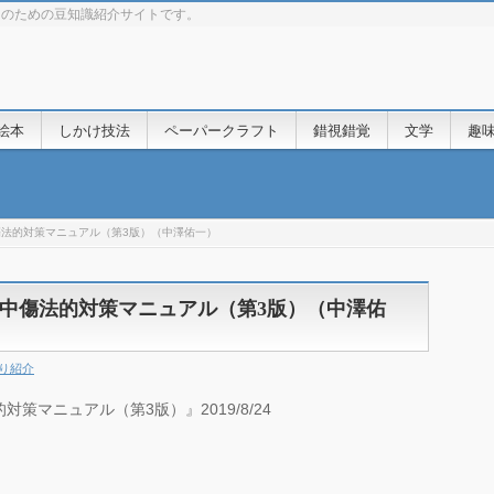
きのための豆知識紹介サイトです。
絵本
しかけ技法
ペーパークラフト
錯視錯覚
文学
趣
法的対策マニュアル（第3版）（中澤佑一）
中傷法的対策マニュアル（第3版）（中澤佑
り紹介
マニュアル（第3版）』2019/8/24