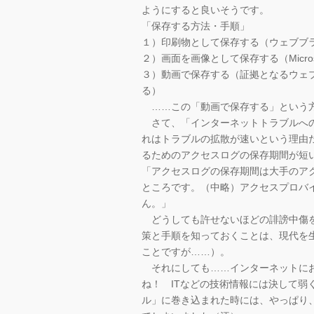
ようにすると良いそうです。
「保存する方法・手順」
１）印刷物として保存する（ウェブブ
２）画面を画像として保存する（Microsof
３）動画で保存する（証拠となるウェ
る）
……この「動画で保存する」という方
さて、「インターネットトラブルへの
れはトラブルの拡散が速いという理由
るためのアクセスログの保存期間が短
「アクセスログの保存期間は大手のア
ところです。（中略）アクセスプロバ
ん。」
どうしても許せないほどの誹謗中傷を
策と手順を知っておくことは、現代を
ことですが……）。
それにしても……インターネットにお
ね！ ITなどの技術情報には決して弱
ル」に巻き込まれた時には、やっぱり