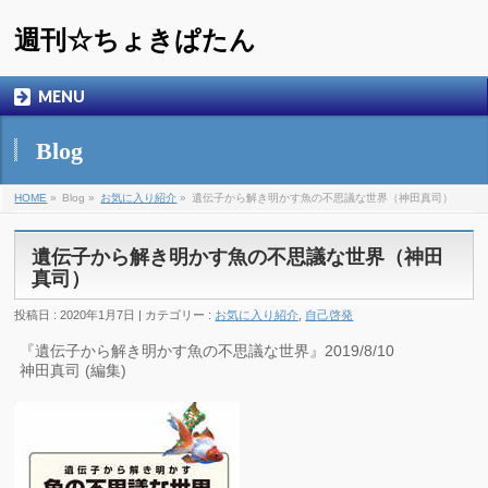
週刊☆ちょきぱたん
MENU
Blog
HOME
»
Blog »
お気に入り紹介
»
遺伝子から解き明かす魚の不思議な世界（神田真司）
遺伝子から解き明かす魚の不思議な世界（神田
真司）
投稿日 : 2020年1月7日 | カテゴリー :
お気に入り紹介
,
自己啓発
『遺伝子から解き明かす魚の不思議な世界』2019/8/10
神田真司 (編集)