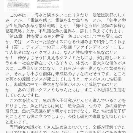
この本は、「海水と淡水をいったりきたり 浸透圧調節のしく
み」とか、「電気を感じ、電気を出す魚たち」とか、「卵生と卵
胎生魚類の多様な繁殖戦略」とか、「卵生と卵胎生魚類の多様な
繁殖戦略」とか、不思議な魚の世界を、詳しく教えてくれます。
「第15章 性を変える魚の世界 魚はいかにして性を変えるの
か」では、メスだった魚がオスになる仕組みまで紹介してくれま
す（笑）。ディズニーのアニメ映画『ファインディング・ニモ』
で人気者になったクマノミは、なんと性転換する魚なのだと
か！ 仲がよさそうに見えるクマノミたちには、実は厳しいヒエ
ラルキー社会が存在しているそうで、体長の一番大きな個体がメ
スに、二番目がオスになり、これらが一夫一妻となって繁殖を行
い、それより小さな個体は未成熟のままなのだそうです。ところ
が何かの原因でメスが死亡してしまうと、オスがメスに性転換
し、未成熟の中で一番大きな個体がオスへと成熟するのだと
か……あの可愛いクマノミちゃんたちは、すごく不思議な生態を
していたんですね。
この本を読んで、魚の遺伝子研究がどんどん進んでいることを
知りました。魚と私たちは同じ「硬骨魚綱」なので、魚の遺伝子
研究は、魚の不思議を解き明かすだけでなく、私たちの遺伝子研
究にもとても役に立つでしょう。今後も研究の進展を期待したい
と思います。
専門的な知識がたくさん詰め込まれていて、全部が理解できた
わけではありませんでしたが（汗）、とても読み応えのある本で