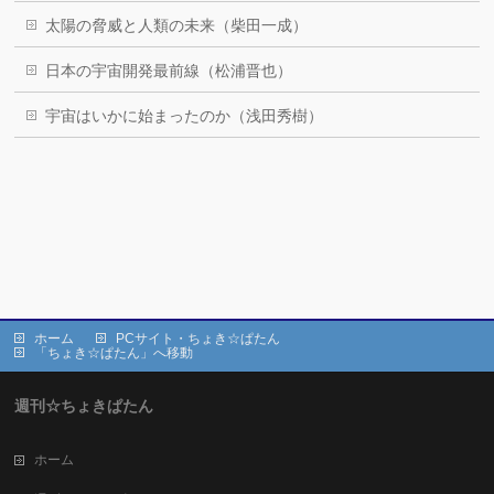
太陽の脅威と人類の未来（柴田一成）
日本の宇宙開発最前線（松浦晋也）
宇宙はいかに始まったのか（浅田秀樹）
ホーム
PCサイト・ちょき☆ぱたん
「ちょき☆ぱたん」へ移動
週刊☆ちょきぱたん
ホーム