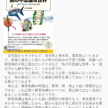
古代魚からサメやエイ、淡水魚と海水魚、電気魚にいたるま
で、多様に進化した魚たちの性の仕組みや子育て戦略、水圏への
環境適応や陸上進出のシナリオなど「魚の不思議な世界」を「遺
伝子から解き明かして」くれる本です。
「魚はどのように進化して今のような形・仕組みになったのか」
など、魚の進化についても最新の研究を通じて分かってきたこと
を教えてくれます。
例えば、硬骨魚綱の特徴は、硬骨、肺、海より低い浸透圧など
ですが、これは我々硬骨魚綱のルーツが、実は海ではなく淡水に
あることを示唆しているそうです。
「真骨魚綱は海水よりも低い浸透圧の体液をもつ。海水環境でエ
ネルギーを消費しながら、鰓から塩分を常に排出する仕組みを獲
得していく積極的な理由は考えがたい。これらのことを考える