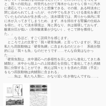
と、我々の祖先は、何世代もかけて海水からおそらく徐々に汽水
に適応していったのだろうと想像できる。その後、ある時淡水に
閉じ込められてしまったが、その中でも生きていける進化を遂げ
ていたもののみが生き残った。淡水環境では、周りから体内に常
に水が入ってきてしまうため、まず、水を排出する腎臓の仕組み
を得た。そして淡水環境は、海と異なり、水は循環しておらず、
酸素分圧が低い（溶存酸素量が少ない）。そこで肺を獲得し
た。」
……なるほど、すごく説得力を感じます。
ところで上の文章で「我々硬骨魚綱」と言っていますが、実は
私たち四肢動物は「硬骨魚綱」に含まれるのだとか！ 系統分類
的には「我々も魚」なのだそうです……そんな自覚はなかっ
た……。
「硬骨魚類は、水中適応への多様性を示しながら進化してきた条
鰭類と、水中から陸上への上陸適応を目指して進化してきた肉鰭
類に分類することができ、例えば我々ヒトを含めた四肢（手足）
をもつ四肢動物は肉鰭類に含まれる」
……魚は、私たち人類に、かなり近い生き物なんですね……。