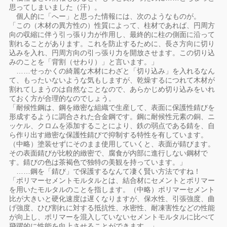
思ってしまいました（汗）。
個人的に「へー」と思った情報には、次のようなものが。
「この（木材の異方性の）性質によって、柱材であれば、円周方
向の収縮に伴う引っ張り力が作用し、最終的に柱の側面に沿って
割れることがあります。これを防止するために、長さ方向に切り
込みを入れ、円周方向の引っ張り力を開放させます。この切り込
みのことを「背割（せわり）」と言います。」
……せっかくの綺麗な木材にわざと「切り込み」を入れるなん
て、もったいないような気もしますが、乾燥するにつれて木材が
割れてしまうのは自然なことなので、あらかじめ切り込みをいれ
ておく方が合理的なのでしょう。
「耐候性鋼は、鋼を緻密な組織で生産して、表面に保護性錆びを
形成するように調合された合金鋼です。鋼に耐候性元素の銅、ニ
ッケル、クロムを添加することにより、鉄の弱点である錆を、自
ら作り出す緻密な保護性錆びで抑制する特性を有しています。
（中略）塗装せずにそのまま使用していくと、表面が錆びます。
その表面錆びが比較的緻密で、腐食が内部に進行しない鋼材で
す。錆びの色は茶褐色で独特の美観を持っています。」
……鋼を「錆び」で保護するなんて凄く賢い方法ですね！
「ポリマーセメントモルタルとは、結合材にセメントとポリマー
を用いたモルタルのことを指します。（中略）ポリマーセメント
比が大きいと硬化速度は遅くなりますが、保水性、引張強度、曲
げ強度、ひび割れに対する抵抗性、水密性、耐凍害性などの性能
が向上し、ポリマーを混入していないセメントモルタルに比べて
飛躍的に性能を向上させることができます。」