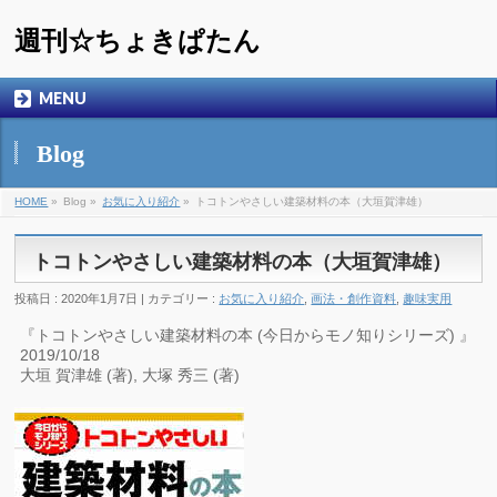
週刊☆ちょきぱたん
MENU
Blog
HOME
»
Blog »
お気に入り紹介
»
トコトンやさしい建築材料の本（大垣賀津雄）
トコトンやさしい建築材料の本（大垣賀津雄）
投稿日 : 2020年1月7日 | カテゴリー :
お気に入り紹介
,
画法・創作資料
,
趣味実用
『トコトンやさしい建築材料の本 (今日からモノ知りシリーズ) 』
2019/10/18
大垣 賀津雄 (著), 大塚 秀三 (著)