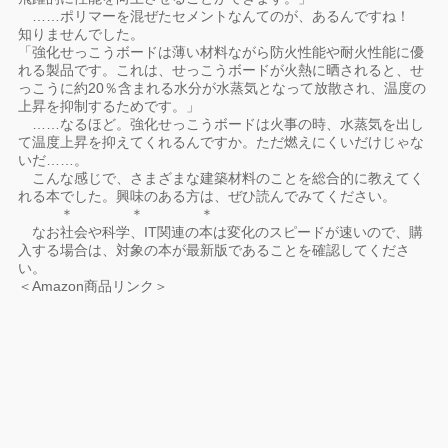
……ポリマーを混ぜたセメントなんてのが、あるんですね！
知りませんでした。
「強化せっこうボードは薄い材料ながら防火性能や耐火性能に優
れる製品です。これは、せっこうボードが火熱に晒されると、せ
っこうに約20％含まれる水分が水蒸気となって放散され、温度の
上昇を抑制するためです。」
……なるほど。強化せっこうボードは火事の時、水蒸気を出し
て温度上昇を抑えてくれるんですか。ただ燃えにくいだけじゃな
いだ……。
こんな感じで、さまざまな建築材料のことを総合的に教えてく
れる本でした。興味のある方は、ぜひ読んでみてください。
＊ ＊ ＊
なお社会や科学、IT関連の本は変化のスピードが速いので、購
入する場合は、対象の本が最新版であることを確認してくださ
い。
＜Amazon商品リンク＞