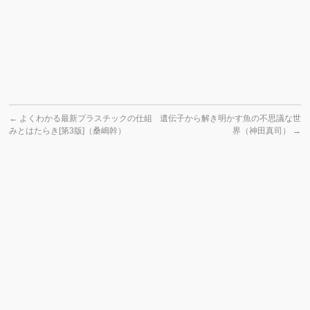
←
よくわかる最新プラスチックの仕組
遺伝子から解き明かす魚の不思議な世
みとはたらき[第3版]（桑嶋幹）
界（神田真司）
→