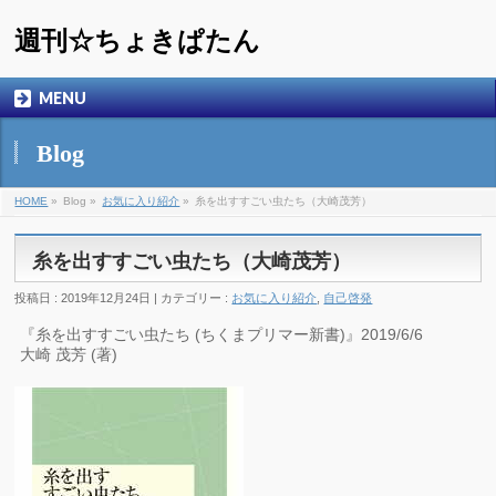
週刊☆ちょきぱたん
MENU
Blog
HOME
»
Blog »
お気に入り紹介
»
糸を出すすごい虫たち（大崎茂芳）
糸を出すすごい虫たち（大崎茂芳）
投稿日 : 2019年12月24日 | カテゴリー :
お気に入り紹介
,
自己啓発
『糸を出すすごい虫たち (ちくまプリマー新書)』2019/6/6
大崎 茂芳 (著)