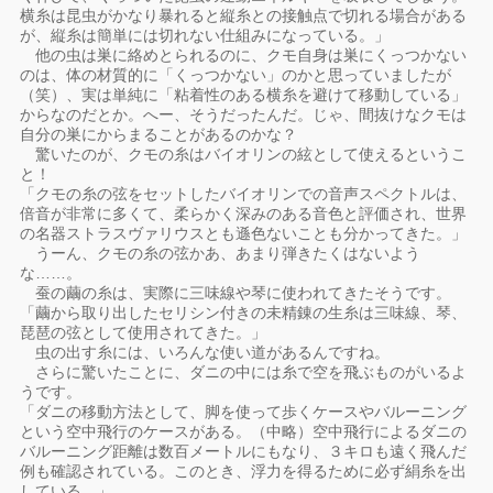
横糸は昆虫がかなり暴れると縦糸との接触点で切れる場合がある
が、縦糸は簡単には切れない仕組みになっている。」
他の虫は巣に絡めとられるのに、クモ自身は巣にくっつかない
のは、体の材質的に「くっつかない」のかと思っていましたが
（笑）、実は単純に「粘着性のある横糸を避けて移動している」
からなのだとか。へー、そうだったんだ。じゃ、間抜けなクモは
自分の巣にからまることがあるのかな？
驚いたのが、クモの糸はバイオリンの絃として使えるというこ
と！
「クモの糸の弦をセットしたバイオリンでの音声スペクトルは、
倍音が非常に多くて、柔らかく深みのある音色と評価され、世界
の名器ストラスヴァリウスとも遜色ないことも分かってきた。」
うーん、クモの糸の弦かあ、あまり弾きたくはないよう
な……。
蚕の繭の糸は、実際に三味線や琴に使われてきたそうです。
「繭から取り出したセリシン付きの未精錬の生糸は三味線、琴、
琵琶の弦として使用されてきた。」
虫の出す糸には、いろんな使い道があるんですね。
さらに驚いたことに、ダニの中には糸で空を飛ぶものがいるよ
うです。
「ダニの移動方法として、脚を使って歩くケースやバルーニング
という空中飛行のケースがある。（中略）空中飛行によるダニの
バルーニング距離は数百メートルにもなり、３キロも遠く飛んだ
例も確認されている。このとき、浮力を得るために必ず絹糸を出
している。」