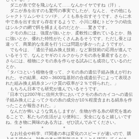
ダニが糸で空を飛ぶなんて……なんかイヤですね（汗）。
ダニが糸を出すのも驚愕の事実でしたが、なんと、その他にも
シャクトリムシやミツバチ、ノミも糸を出すそうです。さらに水
中で糸を出す虫すら存在するようで、小川に棲むトビケラの幼虫
はシルクの網で餌を捕まえるのだとか……驚きです。
クモの糸には、強度が強いとか、柔軟性に優れているとか、熱
に強いとか、優れた特性がたくさんあるそうです。ただし蚕とは
違って、商業的な生産を行うには問題が多かったようですが。
でも今は、「遺伝子組み換え技術」など新技術の応用が進んで
いるそうで、なんとヤギのミルクからクモの糸を量産するとか、
さらには、植物にクモの糸を作らせる試みにも成功しているのだ
とか。
「タバコという植物を使って、クモの糸の遺伝子組み換えが行わ
れた。その結果、420～3600塩基対の合成遺伝子によって表現さ
れた組み換え絹糸タンパク質の収率が２％で得られた。」
もちろん日本でも研究が進んでいるそうです。
「日本では2007年に信州大学においてクモの糸のカイコへの遺伝
子組み換えによってクモの糸の成分が10％程度含まれる絹糸を作
ったことが報告された。」
なんだか怖いような気もしますが、生物が作る糸の研究を進め
ることで、私たちの生活がより便利に、安全になると嬉しいです
ね。生き物に興味のある方は、ぜひ読んでみてください。
＊ ＊ ＊
なお社会や科学、IT関連の本は変化のスピードが速いので、購