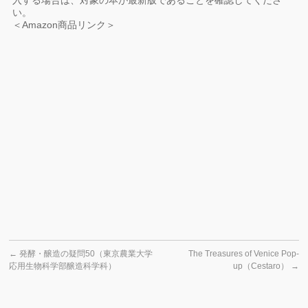
入する場合は、対象の本が最新版であることを確認してくださ
い。
＜Amazon商品リンク＞
←
発酵・醸造の疑問50（東京農業大学
The Treasures of Venice Pop-
応用生物科学部醸造科学科）
up（Cestaro）
→