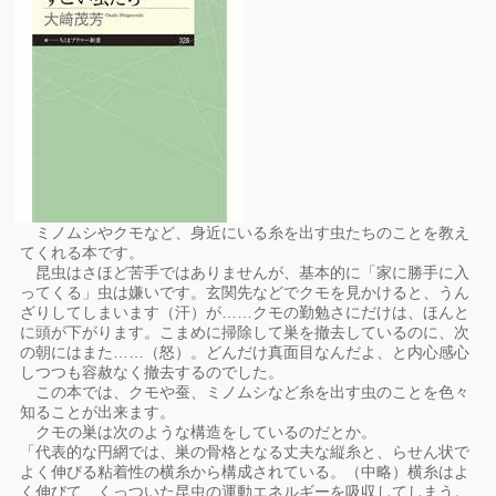
ミノムシやクモなど、身近にいる糸を出す虫たちのことを教え
てくれる本です。
昆虫はさほど苦手ではありませんが、基本的に「家に勝手に入
ってくる」虫は嫌いです。玄関先などでクモを見かけると、うん
ざりしてしまいます（汗）が……クモの勤勉さにだけは、ほんと
に頭が下がります。こまめに掃除して巣を撤去しているのに、次
の朝にはまた……（怒）。どんだけ真面目なんだよ、と内心感心
しつつも容赦なく撤去するのでした。
この本では、クモや蚕、ミノムシなど糸を出す虫のことを色々
知ることが出来ます。
クモの巣は次のような構造をしているのだとか。
「代表的な円網では、巣の骨格となる丈夫な縦糸と、らせん状で
よく伸びる粘着性の横糸から構成されている。（中略）横糸はよ
く伸びて、くっついた昆虫の運動エネルギーを吸収してしまう。