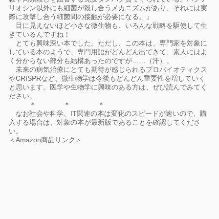
リオシン以外にも細菌が殺し合うメカニズムがあり、それには実
際に攻撃し合う細菌間の接触が必要になる。」
目に見えないほど小さな微生物も、いろんな戦略を駆使して生
きているんですね！
とても興味深い本でした。ただし、この本は、専門家を対象に
している本のようで、専門用語がどんどん出てきて、素人にはよ
く分からない部分も結構あったのですが……（汗）。
未来の病気治療にとても期待が感じられるプロバイオティクス
やCRISPRなど、微生物学は今後もどんどん重要性を増していく
と思います。医学や生物学に興味のある方は、ぜひ読んでみてく
ださい。
＊ ＊ ＊
なお社会や科学、IT関連の本は変化のスピードが速いので、購
入する場合は、対象の本が最新版であることを確認してくださ
い。
＜Amazon商品リンク＞