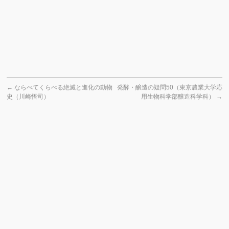
←
ならべてくらべる絶滅と進化の動物
発酵・醸造の疑問50（東京農業大学応
史（川崎悟司）
用生物科学部醸造科学科）
→