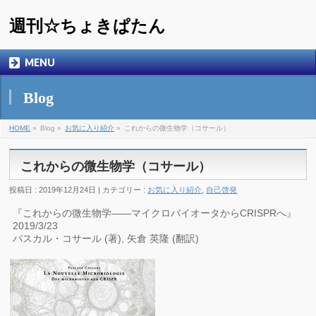
週刊☆ちょきぱたん
MENU
Blog
HOME
»
Blog »
お気に入り紹介
»
これからの微生物学（コサール）
これからの微生物学（コサール）
投稿日 : 2019年12月24日 | カテゴリー :
お気に入り紹介
,
自己啓発
『これからの微生物学――マイクロバイオータからCRISPRへ』
2019/3/23
パスカル・コサール (著), 矢倉 英隆 (翻訳)