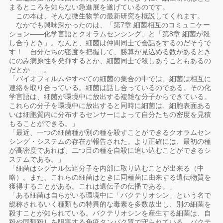
まるところを知らない急進展を遂げているのです。
この本は、そんな微生物学の最新研究を概説してくれます。
なかでも興味深かったのは、「第7章 細菌相互のコミュニケー
ション――化学言語とクオラムセンシング」と「第8章 細菌が殺
し合うとき」。なんと、細菌は仲間同士で会話をするのだそうで
す！ 自分たちの密度を把握して、勝算が見込める数があるとき
にのみ病原性を発揮するとか、細菌同士で殺しあうこともあるの
だとか……。
「バイオフィルムやすべての細菌の集合の中では、細菌は相互に
連絡を取り合っている。細菌は話し合っているのである。その化
学言語は、細菌が環境中に放出する複雑な分子からできている。
これらの分子を環境中に放出すると同時に細菌は、細胞表面ある
いは細胞質内に分布するセンサーによって自分たちの密度を見積
もることができる。」
「最近、一つの細菌種が別の種を殺すことができるクオラムセン
シング・システムの存在が報告された。より正確には、最初の種
が高密度であれば、二つ目の種を自殺に追い込むことができるシ
ステムである。」
「細菌はシグナル伝達分子を内部に取り込むことが出来る（中
略）。また、これらの細菌はときに同種菌に由来する遺伝物質を
獲得することがある。これは遺伝子の伝播である。」
「ある細菌は自らがいる環境中に「バクテリオシン」という名で
総称されるいく種類もの特異的な毒素を多数放出し、別の細菌を
殺すことが知られている。バクテリオシンを産生する細菌は、自
殺や同類殺しを阻害する免疫タンパク質で守られている。バクテ