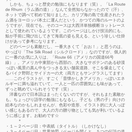
しかも、ちょっと歴史の勉強にもなります（笑）。「La Route
de Rhum（ラム酒の道）」なんて全然知らなかったので（汗）、
ネットで調べて初めて知りました。カリブ海の島で生産されたラ
ム酒をヨーロッパ本土に運んだという、かつての海のルートのよ
うですが、現在でも、そのコースは大西洋単独横断ヨットレース
として使われているようです。このページはしかけ技法的にも、
鯨が手前に飛び出してきて海底の姿も見える、という珍しい仕掛
けがあって参考になります。
どのページも素敵だし、一番大きくて「おお！」と思うのは、
やっぱり「The Silk Road（シルクロード）」なのですが、個人的
に一番のお気に入りは、「Route 66（アメリカの国道66号
線）」。アメリカ中東部から西部の、大きなサボテンのある砂漠
っぽい風景の真ん中をつっきる太い舗装道路、そこを爆走してく
るバイク野郎とサイドカーの犬（両方ともサングラスしてます）
……このイラストが、すごく「昔懐かしきアメリカ」っぽいエネ
ルギーに満ち溢れていて、一人と一匹の雰囲気にも味があって、
ずっと眺めていられそうです（笑）。
洋書なので日本語はまったくないのですが、それもまた素敵か
も。ちょっぴり語学の勉強にもなるし。子ども（男の子）向けの
絵本なのかもしれませんが、色彩や造形、イラスト的に大人っぽ
い感じもあるので、大人の方の贈り物としても気が利いているよ
うに感じます。お勧めです☆
＊
・１～２ページ目：中表紙（タイトル）（しかけなし）
・３～４ページ目：世界地図（ページを開くと、５つの伝説の道