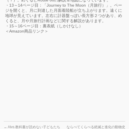
（？）。めくるとRoute 66の解説＆地図になっています。
・13～14ページ目：「Journey to The Moon（月旅行）」。ペー
ジを開くと、月に到達した月面着陸船が立ち上がります。遠くに
地球が見えています。左右に計器盤っぽい長方形２つがあり、め
くると、月や月旅行計画などに関する解説があります。
・15～16ページ目：裏表紙（しかけなし）
＜Amazon商品リンク＞
←
AIvs.教科書が読めない子どもたち
ならべてくらべる絶滅と進化の動物史