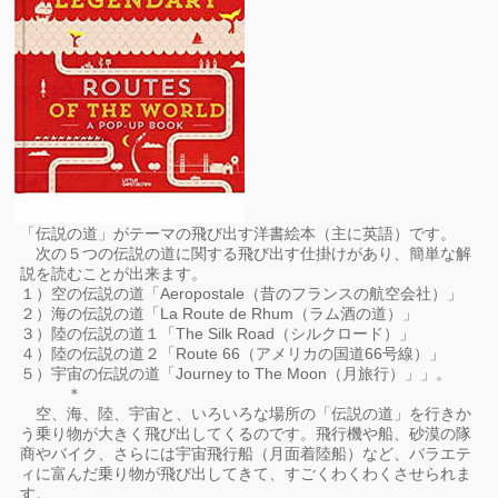
「伝説の道」がテーマの飛び出す洋書絵本（主に英語）です。
次の５つの伝説の道に関する飛び出す仕掛けがあり、簡単な解
説を読むことが出来ます。
１）空の伝説の道「Aeropostale（昔のフランスの航空会社）」
２）海の伝説の道「La Route de Rhum（ラム酒の道）」
３）陸の伝説の道１「The Silk Road（シルクロード）」
４）陸の伝説の道２「Route 66（アメリカの国道66号線）」
５）宇宙の伝説の道「Journey to The Moon（月旅行）」」。
＊
空、海、陸、宇宙と、いろいろな場所の「伝説の道」を行きか
う乗り物が大きく飛び出してくるのです。飛行機や船、砂漠の隊
商やバイク、さらには宇宙飛行船（月面着陸船）など、バラエテ
ィに富んだ乗り物が飛び出してきて、すごくわくわくさせられま
す。