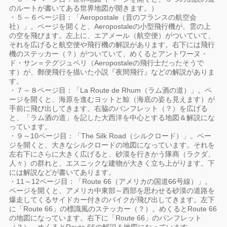
のルートが書いてある世界地図が開きます。）
・５～６ページ目：「Aeropostale（昔のフランスの航空会
社）」。ページを開くと、Aeropostaleの小型飛行機が、雲の上
の空を飛びます。左上に、エアメール（航空便）がついていて、
それを広げると航空便や飛行機の解説があります。右下には飛行
機のステッカー（？）がついていて、めくるとアントワーヌ・
ド・サン＝テグジュペリ（Aeropostaleの飛行士だったそうで
す）が、郵便飛行を描いた小説『夜間飛行』などの解説がありま
す。
・７～８ページ目：「La Route de Rhum（ラム酒の道）」。ペ
ージを開くと、海原を進むヨットと鯨（海底の姿も見えます）が
手前に飛び出してきます。右脇のパンフレット（？）を広げる
と、「ラム酒の道」を記した大西洋を中心とする地図＆解説にな
っています。
・９～10ページ目：「The Silk Road（シルクロード）」。ペー
ジを開くと、大きなシルクロードの地図になっています。それを
左右下にさらに大きく広げると、砂漠を行きかう隊商（ラクダ、
人々）の群れと、エスニックな建物が大きく立ち上がります。下
には解説などが書いてあります。
・11～12ページ目：「Route 66（アメリカの国道66号線）」。
ページを開くと、アメリカ中東部～西部を思わせる砂漠の道路を
爆走してくるサイドカー付きのバイクが飛び出してきます。左下
に「Route 66」の標識風のステッカー（？）。めくるとRoute 66
の地図になっています。右下に「Route 66」のパンフレット