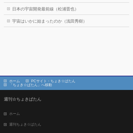
日本の宇宙開発最前線（松浦晋也）
宇宙はいかに始まったのか（浅田秀樹）
ホーム
PCサイト・ちょき☆ぱたん
「ちょき☆ぱたん」へ移動
週刊☆ちょきぱたん
ホーム
週刊ちょき☆ぱたん