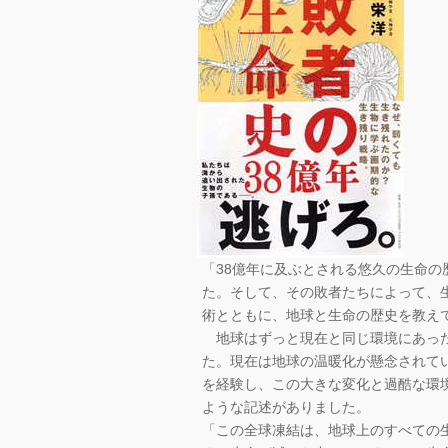
「38億年に及ぶとされる悠久の生命
た。そして、その敗者たちによって、
術とともに、地球と生命の歴史を教え
地球はずっと現在と同じ環境にあった
た。現在は地球の温暖化が懸念されて
を経験し、この大きな変化と過酷な環
ような記述がありました。
「この全球凍結は、地球上のすべての