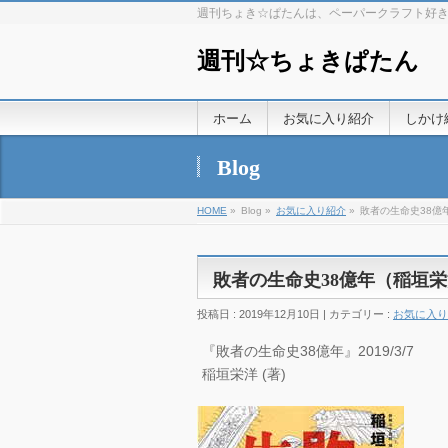
週刊ちょき☆ぱたんは、ペーパークラフト好
週刊☆ちょきぱたん
ホーム
お気に入り紹介
しかけ
Blog
HOME
»
Blog »
お気に入り紹介
»
敗者の生命史38億
敗者の生命史38億年（稲垣
投稿日 : 2019年12月10日 | カテゴリー :
お気に入り
『敗者の生命史38億年』2019/3/7
稲垣栄洋 (著)