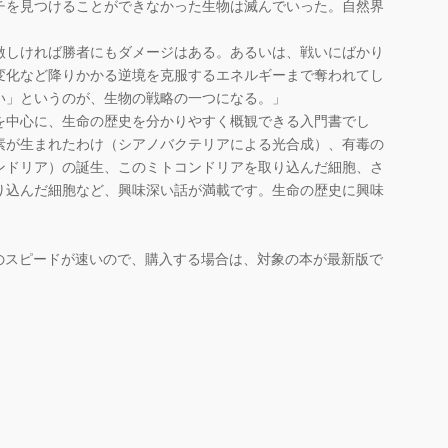
チを見つけることができなかった生物は滅んでいった。自然界
激しければ勝者にもダメージはある。あるいは、戦いにばかり
変化など降りかかる逆境を克服するエネルギーまで奪われてし
い」というのが、生物の戦略の一つになる。」
中心に、生命の歴史を分かりやすく概観できる入門書でし
素が生まれたわけ（シアノバクテリアによる光合成）、有毒の
ンドリア）の誕生、このミトコンドリアを取り込んだ細胞、さ
り込んだ細胞など、興味深い話が満載です。生命の歴史に興味
。
のスピードが速いので、購入する場合は、対象の本が最新版で