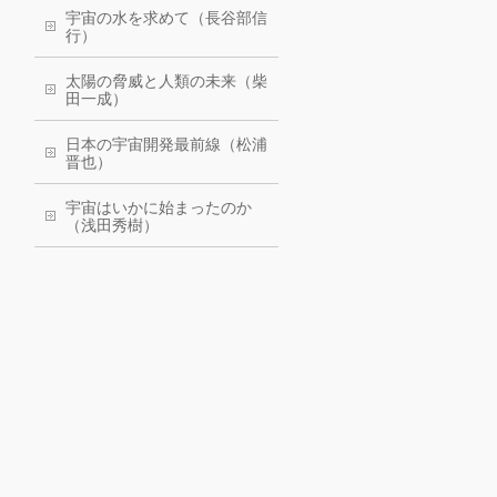
宇宙の水を求めて（長谷部信
行）
太陽の脅威と人類の未来（柴
田一成）
日本の宇宙開発最前線（松浦
晋也）
宇宙はいかに始まったのか
（浅田秀樹）