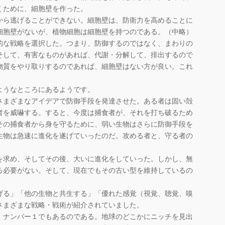
くために、細胞壁を作った。
ら逃げることができない。細胞壁は、防衛力を高めることに
細胞壁がないが、植物細胞は細胞壁を持つのである。（中略）
的な戦略を選択した。つまり、防御するのではなく、まわりの
そして、有害なものがあれば、代謝・分解して、排出するので
物質をやり取りするのであれば、細胞壁はない方が良い。これ
うなところにあるようです。
さまざまなアイデアで防御手段を発達させた。ある者は固い殻
者を威嚇する。すると、今度は捕食者が、それを打ち破るため
その捕食者から身を守るために、弱い生物はさらに防御手段を
生物は急速に進化を遂げていったのだ。攻める者と、守る者の
」
を求め、そしてその後、大いに進化をしていった。しかし、無
る必要がない。そして、現在でもその古い型を維持しているの
る」「他の生物と共生する」「優れた感覚（視覚、聴覚、嗅
さまざまな戦略・戦術が紹介されていました。
、ナンバー１でもあるのである。地球のどこかにニッチを見出