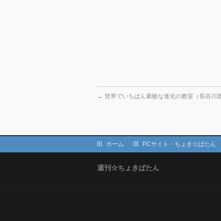
←
世界でいちばん素敵な進化の教室（長谷川
ホーム
PCサイト・ちょき☆ぱたん
週刊☆ちょきぱたん