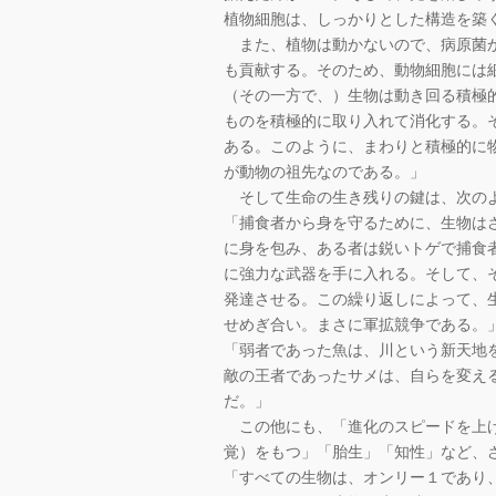
植物細胞は、しっかりとした構造を築
また、植物は動かないので、病原菌か
も貢献する。そのため、動物細胞には
（その一方で、）生物は動き回る積極
ものを積極的に取り入れて消化する。
ある。このように、まわりと積極的に
が動物の祖先なのである。」
そして生命の生き残りの鍵は、次のよ
「捕食者から身を守るために、生物は
に身を包み、ある者は鋭いトゲで捕食
に強力な武器を手に入れる。そして、
発達させる。この繰り返しによって、
せめぎ合い。まさに軍拡競争である。
「弱者であった魚は、川という新天地
敵の王者であったサメは、自らを変え
だ。」
この他にも、「進化のスピードを上げ
覚）をもつ」「胎生」「知性」など、
「すべての生物は、オンリー１であり