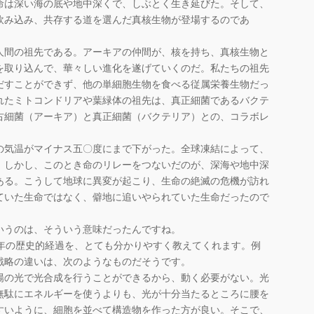
命は深い海の底や地中深くで、しぶとく生き延びた。そして、
飲み込み、共存する道を選んだ真核生物が登場するのであ
人間の祖先である。アーキアの仲間が、核を持ち、真核生物と
を取り込んで、華々しい進化を遂げていくのだ。私たちの祖先
だすことができず、他の単細胞生物を食べる従属栄養生物だっ
れたミトコンドリアや葉緑体の祖先は、真正細菌であるバクテ
古細菌（アーキア）と真正細菌（バクテリア）との、コラボレ
」
の気温がマイナス五〇度にまで下がった。全球凍結によって、
。しかし、このとき命のリレーをつないだのが、深海や地中深
ある。こうして地球に異変が起こり、生命の絶滅の危機が訪れ
ていた生命ではなく、僻地に追いやられていた生命だったので
うのは、そういう意味だったんですね。
年の歴史的経過を、とても分かりやすく教えてくれます。例
戦略の違いは、次のようなものだそうです。
陽の光で光合成を行うことができるから、動く必要がない。光
無駄にエネルギーを使うよりも、光が十分当たるところに腰を
すいように、細胞を並べて構造物を作った方が良い。そこで、