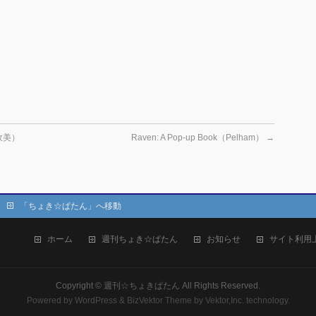
政美）
Raven: A Pop-up Book（Pelham）
→
「ちょき☆ぱたん」へ移動
ホーム
週刊ちょき☆ぱたん
お知らせ
サイト利用
Copyright ©
週刊☆ちょきぱたん
All Rights Reserved.
Powered by
WordPress
&
BizVektor Theme
by Vektor,Inc. technology.