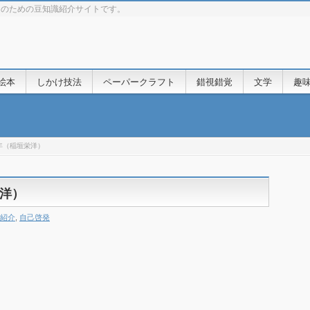
きのための豆知識紹介サイトです。
絵本
しかけ技法
ペーパークラフト
錯視錯覚
文学
趣
年（稲垣栄洋）
栄洋）
紹介
,
自己啓発