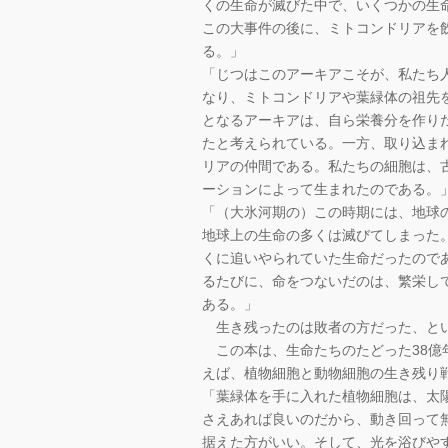
くの生命が滅びた中で、いくつかの生
この大事件の後に、ミトコンドリアを
る。」
「じつはこのアーキアこそが、私たち
なり、ミトコンドリアや葉緑体の祖先
となるアーキアは、自ら栄養分を作り
たと考えられている。一方、取り込ま
リアの仲間である。私たちの細胞は、
ーションによって生まれたのである。
「（大氷河期の）この時期には、地球
地球上の生命の多くは滅びてしまった
くに追いやられていた生命だったので
るたびに、命をつないだのは、繁栄し
ある。」
生き残ったのは敗者の方だった、とい
この本は、生命たちのたどった38億
えば、植物細胞と動物細胞の生き残り
「葉緑体を手に入れた植物細胞は、太
さえあれば良いのだから、動き回って
据えた方がいい。そして、光を浴びや