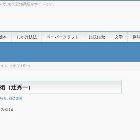
きのための豆知識紹介サイトです。
絵本
しかけ技法
ペーパークラフト
錯視錯覚
文学
趣
替える」技術（辻秀一）
術（辻秀一）
紹介
,
自己啓発
6/14