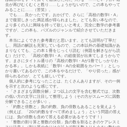
去が再びむくむくと甦り……しょうがないので、この本もやって
みることに……（苦笑）。
でも……良かったです。おかげで、さらに「高校の数学I・A」
まで復習しきった満足感が得られました。とても良い本なので、
より多くの人に興味を持って欲しいと考え、完全に数学の参考書
ですが、この本も、パズルのジャンルで紹介させていただきま
す。
本当によくできた参考書だと思います。とても説明が丁寧だ
し、用語の解説も充実しているので、この本以外の基礎知識があ
まりなくても、この本１冊をじっくり読む（例題を解きながら読
む）だけで、「高校の数学I・A」の総復習が出来てしまうからで
す。まさにタイトル通りの『高校の数学I・Aが1冊でしっかりわ
かる本』。しかも表紙に「数学I・Aの全範囲をカバー！」としっ
かり書いてあるので、この本をやるだけで、「やり切った」感が
得られるのが、とても嬉しいです。
個人的に参考になったことは、たくさんありますが、その一例
を示すと次のような感じです。
・「さまざまな因数分解」２つ以上の文字を含む整式では、次数
の低い方の文字に注目して整理しよう（その方がスムーズに因数
分解できることが多い）。
・「約数と倍数と」負の約数、負の倍数もあることを覚えよう
（例えば、「20の約数をすべて求めましょう」という問題の答え
には、負の倍数も含めて答える必要があるそうです！）
・「整数の割り算と整数の分類」負の数を割るときのケアレスミ