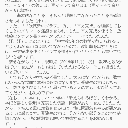
スに注意！（割り算の余りは０以上で割る数よりも小さい数なの
で、－３４÷７の答えは、商が－５で余りは１（商が－４で余り
が－６は誤答）
……基本的なことを、きちんと理解してなかったことを再確認
させられました（汗）。
また、「２次関数のグラフ」では、「平方完成」を理解してお
くことのメリットを痛感させられました。平方完成を使うと、放
物線のグラフを書きやすかったのです！ そうだったんだ……
（汗、汗）。このことは、『中学校3年分の数学が教えられるほ
どよくわかる』には書いてなかったので、改訂版を出すときに
は、平方完成を使うとグラフを描きやすいということも書いて欲
しいと思います。
残念ながら（？）、現時点（2019年11月）では、数2Bと数3が
出ていませんが、もしも出していただけるなら、そこも復習した
いと思います……たぶん……。
とても分かりやすい参考書でした。大人になってからも、数学
はいろんな場面で意外に必要になります。受験生の方はもちろ
ん、数学を学び直したいと思っている大人の方も、ぜひ読んでみ
てください。お勧めです☆
（なお、この本には、小・中学の「教えられるほどよくわかる」
本ほど詳しい説明＆充実した例題・問題がありませんでした。だ
から、きちんと脳に定着させるには、他に問題集もやる必要があ
るように感じます。受験生の方は、分からない部分をこの本で確
認しながら、他の問題集も解いて勉強することをお勧めしま
す。）