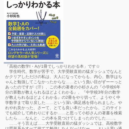
「高校の数学I・Aが1冊でしっかりわかる本」です☆
学生時代、数学が苦手で、大学受験直前の猛ダッシュでなんと
かクリアしただけの私は、大人になってからも、内心、数学はち
ゃんと勉強してこなかったからな……という負い目がずーーっと
あったのですが（汗）、この本の著者の小杉さんの『小学校6年
分の算数が教えられるほどよくわかる』、『中学校3年分の数学
が教えられるほどよくわかる』の2冊をやり切って、ようやく中
学数学まで取り戻した……という深い満足感を得られました。や
れやれ良かった、さーて、とても良い本だったから、このサイト
でも紹介して終わりにするか……と思って小杉さんの著書を検索
したら……なんと、この本を見つけてしまったのでした……。
……そう言えば……大学受験直前の猛ダッシュでは、高校数学
は図形系をすべて捨てて勉強したんだっけなー……という苦い過