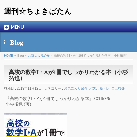
週刊☆ちょきぱたん
MENU
Blog
HOME
»
Blog »
お気に入り紹介
»
高校の数学I・Aが1冊でしっかりわかる本（小杉拓也）
高校の数学I・Aが1冊でしっかりわかる本（小杉
拓也）
投稿日 : 2019年11月12日 | カテゴリー :
お気に入り紹介
,
パズル脳トレ
,
自己啓発
『高校の数学I・Aが1冊でしっかりわかる本』2018/9/5
小杉拓也 (著)