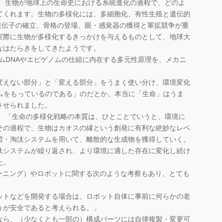
は、生物が地球上の生命史における系統進化の過程で、どのよ
てくれます。生物の多様化には、多細胞化、有性生殖と遺伝的
遺伝子の確立、骨格の登場、眼・感覚器の獲得と軍拡競争が重
実際に生物が多様化するきっかけを与えるものとして、地球大
なはたらきをしてきたようです。
ノムDNAやエピゲノムの仕組に内在する多元性原理を、メカニ
変えない部分」と「変える部分」をうまく使い分け、環境変化
ズムをもっているのである」のだとか。本当に「生命」はうま
させられました。
は、「生命の多様化戦略の本質は、ひとことでいうと、環境に
その過程で、生物はカオスの縁という創発に有利な絶妙なレベ
習・淘汰システムを用いて、離散的な生成物を獲得していく。
汰システムが繰り返され、より環境に適した存在に変化し続け
た。
ーニング）やロボットに関する次のような考察もあり、とても
ットなどを開発する場合は、ロボット自体に事前に何らかの老
うが安全であると考えられる。」
なら、（少なくとも一部の）構成パーツには自律複製・変更可