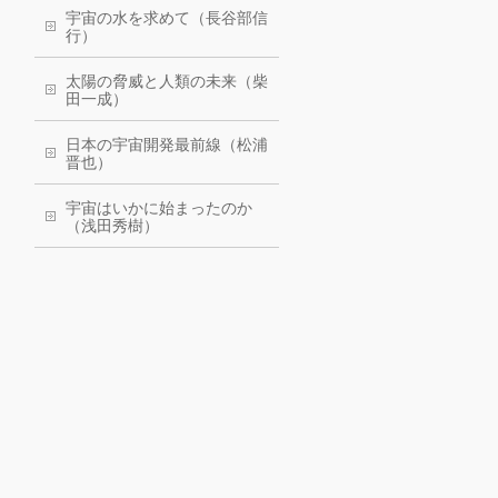
宇宙の水を求めて（長谷部信
行）
太陽の脅威と人類の未来（柴
田一成）
日本の宇宙開発最前線（松浦
晋也）
宇宙はいかに始まったのか
（浅田秀樹）