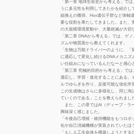
「第一章 地球生命史から考える」で
うに多元性を利用してきたかを紹介し
組換えの獲得、Hox遺伝子群など体軸
要な役割を果たしてきました。また、
の大規模環境変動や、大量絶滅が大切
「第二章 DNAから考える」では、ゲ
ズムや物質面から教えてくれます。
「生物は万能ドライバーのように、「
に適応して変化し続けるDNAメカニ
い仕組みになっているんだなーと感心
「第三章 究極的目的から考える」で
適応し、学習・進化することにある。
ルでゆらぎを作り、反復可能な強化学
この生成物はさらに多様化し、同じ淘
ていくのである」ことを教えられまし
また、この章ではAI（ディープ・ラ
興味深く感じました。
「今後自己増殖・維持機能をもつロボ
化や自己消滅機構が実装されていたほ
「もし人工生命体を構築しようとする