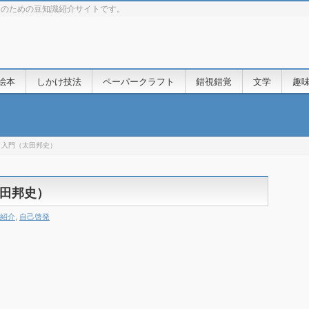
きのための豆知識紹介サイトです。
絵本
しかけ技法
ペーパークラフト
錯視錯覚
文学
趣
」入門（太田邦史）
田邦史）
紹介
,
自己啓発