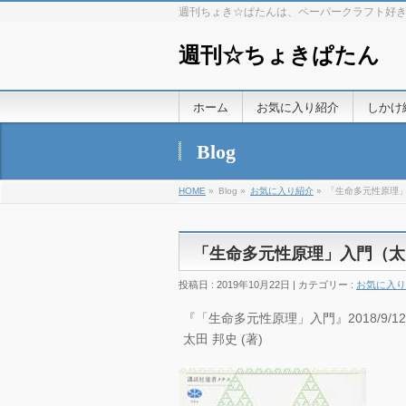
週刊ちょき☆ぱたんは、ペーパークラフト好
週刊☆ちょきぱたん
ホーム
お気に入り紹介
しかけ
Blog
HOME
»
Blog »
お気に入り紹介
»
「生命多元性原理
「生命多元性原理」入門（太
投稿日 : 2019年10月22日 | カテゴリー :
お気に入り
『「生命多元性原理」入門』2018/9/12
太田 邦史 (著)