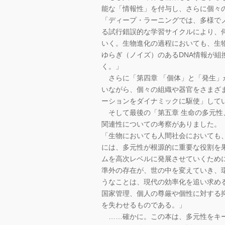
能な「情報性」を付与し、さらに個々
「ディープ・ラーニングでは、多様で
る試行錯誤的な学習サイクルにより、
いく。生物進化の過程においても、生
ゆらぎ（ノイズ）のあるDNA情報が
く。」
さらに「第四章 「個体」と「発生」
いながら、個々の組織や器官をさまざ
ーションをダイナミックに駆使」して
そして最後の「第五章 生命の多元性
関連性についての考察がありました。
「生物においても人間社会においても
には、多元性が根源的に重要な役割を
ムを高次レベルに発展させていくため
準外の存在が、世の中を変えていき、
うなことは、現代の効率化を追い求め
国家管理、個人の尊厳や個性に対する
を失わせるものである。」
……確かに。この本は、多元性をキー