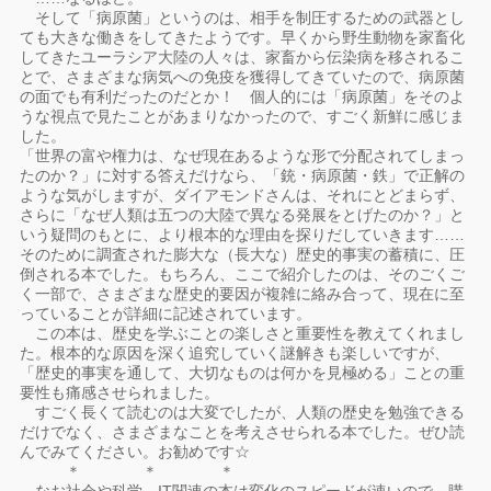
そして「病原菌」というのは、相手を制圧するための武器とし
ても大きな働きをしてきたようです。早くから野生動物を家畜化
してきたユーラシア大陸の人々は、家畜から伝染病を移されるこ
とで、さまざまな病気への免疫を獲得してきていたので、病原菌
の面でも有利だったのだとか！ 個人的には「病原菌」をそのよ
うな視点で見たことがあまりなかったので、すごく新鮮に感じま
した。
「世界の富や権力は、なぜ現在あるような形で分配されてしまっ
たのか？」に対する答えだけなら、「銃・病原菌・鉄」で正解の
ような気がしますが、ダイアモンドさんは、それにとどまらず、
さらに「なぜ人類は五つの大陸で異なる発展をとげたのか？」と
いう疑問のもとに、より根本的な理由を探りだしていきます……
そのために調査された膨大な（長大な）歴史的事実の蓄積に、圧
倒される本でした。もちろん、ここで紹介したのは、そのごくご
く一部で、さまざまな歴史的要因が複雑に絡み合って、現在に至
っていることが詳細に記述されています。
この本は、歴史を学ぶことの楽しさと重要性を教えてくれまし
た。根本的な原因を深く追究していく謎解きも楽しいですが、
「歴史的事実を通して、大切なものは何かを見極める」ことの重
要性も痛感させられました。
すごく長くて読むのは大変でしたが、人類の歴史を勉強できる
だけでなく、さまざまなことを考えさせられる本でした。ぜひ読
んでみてください。お勧めです☆
＊ ＊ ＊