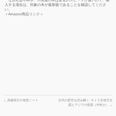
なお社会や科学、IT関連の本は変化のスピードが速いので、購
入する場合は、対象の本が最新版であることを確認してくださ
い。
＜Amazon商品リンク＞
←
高橋宣行の発想ノート
古代の星空を読み解く: キトラ古墳天文
図とアジアの星図（中村士）
→