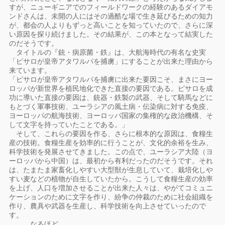
すが、ニューギニアでのフィールドワークの経験のあるダイアモ
ンドさんは、未開の人にはその過酷な場で生き延びるための知力
が、都会の人よりもずっと高いことを知っていたので、さらに深
い原因を探り続けました。その結果が、この本となって結実した
のだそうです。
タイトルの『銃・病原菌・鉄』は、大航海時代の有名な史実
「ピサロが皇帝アタワルパを捕虜」にすることが出来た理由から
来ています。
「ピサロが皇帝アタワルパを捕虜に出来た要因こそ、まさにヨー
ロッパが新世界を植民地化できた直接の要因である。ピサロを成
功に導いた直接の要因は、銃器・鉄製の武器、そして騎馬などに
もとづく軍事技術、ユーラシアの風土病・伝染病に対する免疫、
ヨーロッパの航海技術、ヨーロッパ国家の集権的な政治機構、そ
して文字を持っていたことである。」
そして、これらの要因を作る、さらに根本的な原因は、食糧生
産の技術。食糧生産を効率的に行うことが、文化的余裕を生み、
科学技術を発展させてきました。この点で、ユーラシア大陸（ヨ
ーロッパから中国）は、最初から有利だったのだそうです。それ
は、たまたま家畜化しやすい大型獣が生息していて、栽培化しや
すい麦などの植物が自生していたから。こうして食糧生産の効率
を上げ、人口を増加させることが出来た人々は、やがてコミュニ
ケーションのために文字を作り、紛争の仲裁のために社会組織を
作り、農具や武器を生産し、科学技術を向上させていったので
す。
……なるほど。