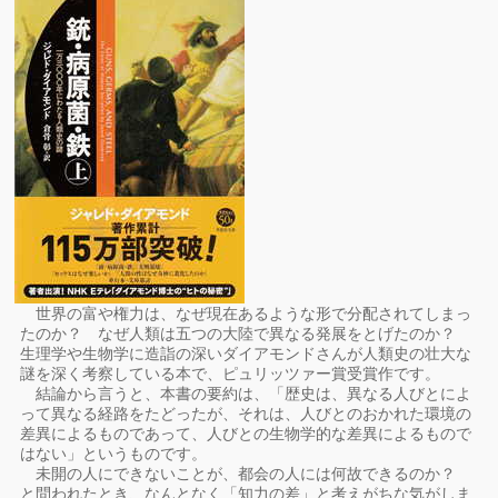
世界の富や権力は、なぜ現在あるような形で分配されてしまっ
たのか？ なぜ人類は五つの大陸で異なる発展をとげたのか？
生理学や生物学に造詣の深いダイアモンドさんが人類史の壮大な
謎を深く考察している本で、ピュリッツァー賞受賞作です。
結論から言うと、本書の要約は、「歴史は、異なる人びとによ
って異なる経路をたどったが、それは、人びとのおかれた環境の
差異によるものであって、人びとの生物学的な差異によるもので
はない」というものです。
未開の人にできないことが、都会の人には何故できるのか？
と問われたとき、なんとなく「知力の差」と考えがちな気がしま