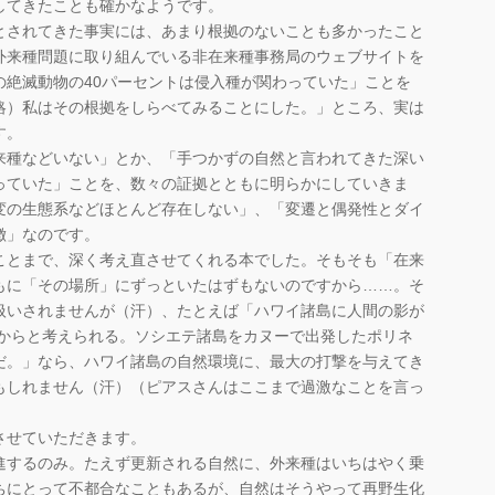
してきたことも確かなようです。
されてきた事実には、あまり根拠のないことも多かったこと
外来種問題に取り組んでいる非在来種事務局のウェブサイトを
年の絶滅動物の40パーセントは侵入種が関わっていた」ことを
略）私はその根拠をしらべてみることにした。」ところ、実は
す。
種などいない」とか、「手つかずの自然と言われてきた深い
っていた」ことを、数々の証拠とともに明らかにしていきま
変の生態系などほとんど存在しない」、「変遷と偶発性とダイ
徴」なのです。
とまで、深く考え直させてくれる本でした。そもそも「在来
もに「その場所」にずっといたはずもないのですから……。そ
扱いされませんが（汗）、たとえば「ハワイ諸島に人間の影が
ろからと考えられる。ソシエテ諸島をカヌーで出発したポリネ
だ。」なら、ハワイ諸島の自然環境に、最大の打撃を与えてき
もしれません（汗）（ピアスさんはここまで過激なことを言っ
させていただきます。
進するのみ。たえず更新される自然に、外来種はいちはやく乗
ちにとって不都合なこともあるが、自然はそうやって再野生化