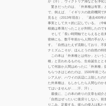
が（汗）、ヴィクトリア湖などを浄化
驚きだったのは、「外来種は有害」と
で、例えば、「イギリスの政府機関で
見ると（2013年現在）、「過去400
事実として大々的に記している。（中
根拠は希薄だったことが判明したので
そして「長い時間軸でとらえると在来
密林にも、数千年前から人間の手が入
す。「自然はたえず流動しており、不
ナミズムこそが、ほんとうの自然の特
この本は「外来種とは何か」というこ
種」と言われるものも、生命誕生とと
して何故か人間はめったに「外来種」
ちらつきはじめたのは、1500年前ご
シア人が、ハワイの浜辺に上陸したの
た外来種は、もしかしたら人間なのか
てはいませんが……汗、汗）。
最後に、この本の終りの文章を紹介
「自然はぜったいに後戻りしない。前
りこみ、定着する。彼らの侵入は私た