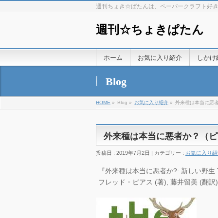
週刊ちょき☆ぱたんは、ペーパークラフト好
週刊☆ちょきぱたん
ホーム
お気に入り紹介
しかけ
Blog
HOME
»
Blog »
お気に入り紹介
»
外来種は本当に悪
外来種は本当に悪者か？（ピ
投稿日 : 2019年7月2日 | カテゴリー :
お気に入り紹
『外来種は本当に悪者か?: 新しい野生 THE 
フレッド・ピアス (著), 藤井留美 (翻訳)