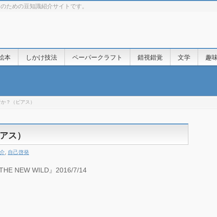
きのための豆知識紹介サイトです。
絵本
しかけ技法
ペーパークラフト
錯視錯覚
文学
趣
者か？（ピアス）
アス）
介
,
自己啓発
NEW WILD』2016/7/14