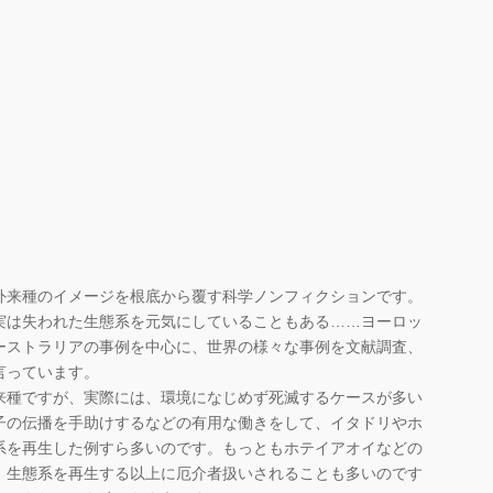
来種のイメージを根底から覆す科学ノンフィクションです。
は失われた生態系を元気にしていることもある……ヨーロッ
ーストラリアの事例を中心に、世界の様々な事例を文献調査、
言っています。
種ですが、実際には、環境になじめず死滅するケースが多い
子の伝播を手助けするなどの有用な働きをして、イタドリやホ
系を再生した例すら多いのです。もっともホテイアオイなどの
、生態系を再生する以上に厄介者扱いされることも多いのです