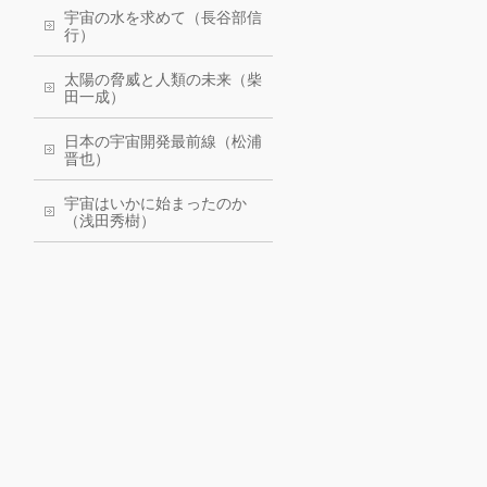
宇宙の水を求めて（長谷部信
行）
太陽の脅威と人類の未来（柴
田一成）
日本の宇宙開発最前線（松浦
晋也）
宇宙はいかに始まったのか
（浅田秀樹）