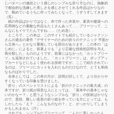
じパターンの連続という感じのシンプルな折り方なのに、抽象的
で都会的な洗練した美しさを感じさせてくれる作品ばかりなの
で、眺めているうちに作ってみたくなって、うずうずしてきます
（笑）。
紙の作品ばかりではなく、布で作った衣装や、家具や建築への
応用例などの素敵な作品もたくさんあって……プリーツって、こ
んなにもイケてたんですね……（ため息）。
ところで、この本は、このサイトでも紹介しているジャクソン
さんの過去の著作『デザイナーのための折りのテクニック 平面か
ら立体へ』とかなり重複している部分があります。この本の「は
じめに」によると、前著よりも「より正確な技術的説明を与え、
再分類した」もののようです。前著にはなかった「カットプリー
ツ」も追加されていました。「カットプリーツ」は、ポップアッ
プカードなどにもよく使われる技術ですが、ここで紹介されてい
るのは、プリーツにカットを入れたものだけなので、とても単純
なものばかりでした。
全体としては、この本の方が、説明が詳しくて、より分かりや
すくなっている印象を受けました。
「折り」のスペシャリストによる「折のテクニックの集大成」の
本ですが、折り紙が得意な人にとっては、「基本中の基本じゃな
いのかなー？」と思うようなシンプルな「折り」の技術ばかりな
ので、普段、難しい造形の折り紙を作っている方にとっては、も
しかしたら「え？ こんなものなの？」と、がっかりしてしまう
かもしれません（汗）。
それでも、シンプルなプリーツって、こんなに美しかったん