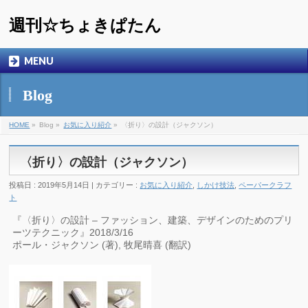
週刊☆ちょきぱたん
MENU
Blog
HOME
»
Blog »
お気に入り紹介
»
〈折り〉の設計（ジャクソン）
〈折り〉の設計（ジャクソン）
投稿日 : 2019年5月14日 | カテゴリー :
お気に入り紹介
,
しかけ技法
,
ペーパークラフ
ト
『〈折り〉の設計 – ファッション、建築、デザインのためのプリ
ーツテクニック』2018/3/16
ポール・ジャクソン (著), 牧尾晴喜 (翻訳)