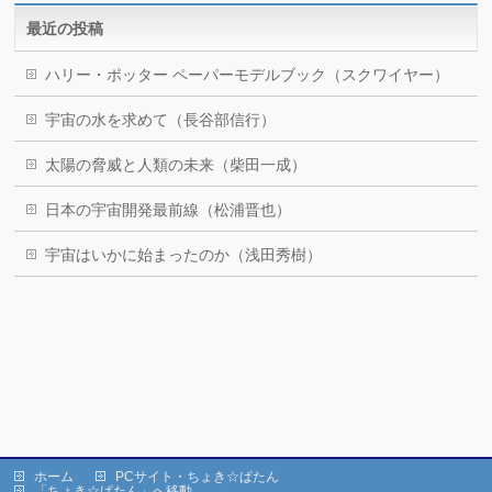
最近の投稿
ハリー・ポッター ペーパーモデルブック（スクワイヤー）
宇宙の水を求めて（長谷部信行）
太陽の脅威と人類の未来（柴田一成）
日本の宇宙開発最前線（松浦晋也）
宇宙はいかに始まったのか（浅田秀樹）
ホーム
PCサイト・ちょき☆ぱたん
「ちょき☆ぱたん」へ移動