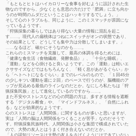
「もともとヒトはハイカロリーな食事を好むように設計された生
物なのですから、少なくとも意思の力だけで「肥満」に立ち向か
うのが時間のムダだということはハッキリするでしょう。」
そして心のトラブルも、同じように、このミスマッチが原因にな
っているようです。
「狩猟採集の暮らしではあり得ない大量の情報に混乱を起こ
す……。現代人の扁桃体はつねにスイッチがオンの状態であり、
その結果として、どうしても集中力は分散してしまいます。」
……なるほど、確かにそうなのかも……。
これらのミスマッチを克服して、最高の体調を得るためには、
「健康な食生活（食物繊維、発酵食品）」、「十分な睡眠」、
「運動」などを心掛けると良いようです。この「運動」は軽いエ
クササイズなどではもちろんなく、「軽く息があがるぐらい」か
ら「ヘトヘトになるぐらい」までのレベルのもので、「１回45分
の少しキツい運動を週に２回」のペースで行うのが、脳機能のア
ップが見込める最低のラインなのだとか。なにしろ私たちは「狩
猟採集民族」として進化しているのですから……。
また不安やストレスなどの心の問題の方は、多すぎる情報を遮断
する「デジタル断食」や、「マインドフルネス」、「自然にふれ
る」などが効果的なようです。
心のストレスは「人間関係」に関するものが多いと思いますが、
実は「人間の脳は人間関係をつくることが苦手」なのだそうで
す。狩猟採集民族時代、人間関係は小さな集団で構成されていた
ので、大勢の友人とはうまく付き合えないのだとか。
「人の認知リソースは大勢の友人をさばくようにはできていない