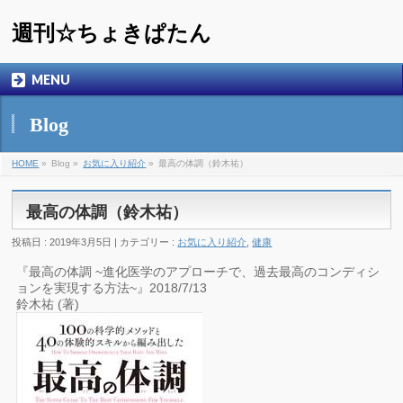
週刊☆ちょきぱたん
MENU
Blog
HOME
»
Blog »
お気に入り紹介
»
最高の体調（鈴木祐）
最高の体調（鈴木祐）
投稿日 : 2019年3月5日 | カテゴリー :
お気に入り紹介
,
健康
『最高の体調 ~進化医学のアプローチで、過去最高のコンディシ
ョンを実現する方法~』2018/7/13
鈴木祐 (著)