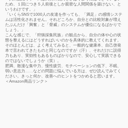
ため、１回につき５人前後としか親密な人間関係を築けない、と
いうわけです。」
「いくらSNSで1000人の友達を作っても、「満足」の感情システ
ムは活性化されません。それどころか、自分との比較対象が増え
たぶんだけ「興奮」と「脅威」のシステムが優位になるばかりで
しょう。」
こんな感じで、「狩猟採集民族」の観点から、自分の体や心の状
態を整えるにはどうすればいいのかを具体的に教えてくれます。
そのほとんどは、よく考えてみると、一般的な健康本、自己啓発
本で言われてきたものと同じなのですが（汗）、それだけに説得
力もあり、実効性もあるものばかりなので、安心して実践できる
のではないでしょうか（笑）。
肥満、散漫な集中力、慢性疲労、モチベーションの低下、不眠、
弱い意志力……などの問題に悩んでいる方は、ぜひ読んでみてく
ださい。きっと何か、改善へのヒントをつかめると思います。
＜Amazon商品リンク＞