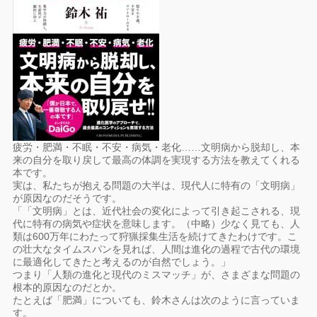
疲労・肥満・不眠・不安・病気・老化……文明病から脱却し、本
来の自分を取り戻して最高の体調を実現する方法を教えてくれる
本です。
実は、私たちが抱える問題の大半は、現代人に特有の「文明病」
が原因なのだそうです。
「「文明病」とは、近代社会の変化によって引き起こされる、現
代に特有の病気や症状を意味します。（中略）少なく見ても、人
類は600万年にわたって狩猟採集生活を続けてきたわけです。こ
の壮大なタイムスパンを見れば、人間は進化の過程で古代の環境
に最適化してきたと考えるのが自然でしょう。」
つまり「人類の進化と現代のミスマッチ」が、さまざまな問題の
根本的原因なのだとか。
たとえば「肥満」についても、鈴木さんは次のように言っていま
す。