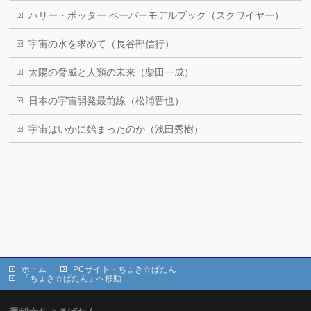
ハリー・ポッター ペーパーモデルブック（スクワイヤー）
宇宙の水を求めて（長谷部信行）
太陽の脅威と人類の未来（柴田一成）
日本の宇宙開発最前線（松浦晋也）
宇宙はいかに始まったのか（浅田秀樹）
ホーム
PCサイト・ちょき☆ぱたん
「ちょき☆ぱたん」へ移動