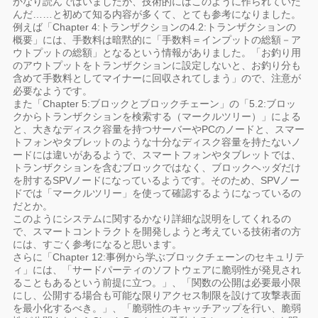
かなり読んではいましたが、技術的にはこのように作られていた
んだ……と初めて知る内容が多くて、とても参考になりました。
例えば「Chapter 4:トランザクションの4.2:トランザクションの
概要」には、手数料は暗黙的に「手数料＝インプットの総額－ア
ウトプットの総額」となるという情報がありました。「お釣り用
のアウトプットをトランザクションに設定しないと、お釣り分も
含めて手数料としてマイナーに回収されてしまう」ので、注意が
必要なようです。
また「Chapter 5:ブロックとブロックチェーン」の「5.2:ブロッ
クからトランザクションを検索する（マークルツリー）」による
と、大きなディスク容量を持つサーバーやPCのノードと、スマー
トフォンやタブレットのような十分なディスク容量を持たないノ
ードには違いがあるようで、スマートフォンやタブレットでは、
トランザクションを含むブロックではなく、ブロックヘッダだけ
を肘するSPVノードになっているようです。そのため、SPVノー
ドでは「マークルツリー」を使って確認するようになっているの
だとか。
このようにシステムに関するかなり詳細な説明をしてくれるの
で、スマートコントラクトを開発しようと考えている技術者の方
には、すごく参考になると思います。
さらに「Chapter 12:事例から学ぶブロックチェーンのセキュリテ
ィ」には、「サードパーティのソフトウェアに脆弱性が発見され
ることもあるという前提に立つ。」、「関数の公開は必要最小限
にし、公開する場合も可能な限りアクセス制限を設けて攻撃表面
を最小化するべき。」、「脆弱性のキャッチアップを行い、脆弱