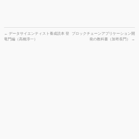
←
データサイエンティスト養成読本 登
ブロックチェーンアプリケーション開
竜門編（高橋淳一）
発の教科書（加嵜長門）
→