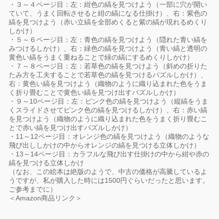
・３～４ページ目：左：紺色の縞を見つけよう（一部に穴が開い
ていて、うまく回転させると紺の縞になる仕掛け）、右：紫色の
縞を見つけよう（赤い立縞を全部めくると紫の縞が現れるめくり
しかけ）
・５～６ページ目：左：青色の縞を見つけよう（隠れた青い縞を
みつけるしかけ）、右：緑色の縞を見つけよう（青い縞と透明の
黄色い縞をうまく重ねることで緑の縞にするめくりしかけ）
・７～８ページ目：左：若草色の縞を見つけよう（斜めの折りた
たみ方を工夫することで若草色の縞を見つけるパズルしかけ）、
右：黄色い縞を見つけよう（織物のように織り込まれた色をうま
く折り畳むことで黄色い縞を見つけ出すパズルしかけ）
・９～10ページ目：左：ピンク色の縞を見つけよう（縦縞をうま
くスライドさせてピンク色の縞を見つけるしかけ）、右：赤い縞
を見つけよう（織物のように織り込まれた色をうまく折り畳むこ
とで赤い縞を見つけ出すパズルしかけ）
・11～12ページ目：オレンジ色の縞を見つけよう（織物のような
飛び出ししかけの中からオレンジの縞を見つける立体しかけ）
・13～14ページ目：カラフルな飛び出す仕掛けの中から紺や赤の
縞を見つける立体しかけ
（なお、この絵本は絶版のようで、中古の価格が高騰しているよ
うですが、私が購入した時には1500円ぐらいだったと思います。
ご参考までに）
＜Amazon商品リンク＞