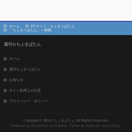
ホーム
PCサイト・ちょき☆ぱたん
「ちょき☆ぱたん」へ移動
週刊☆ちょきぱたん
ホーム
週刊ちょき☆ぱたん
お知らせ
サイト利用上の注意
プライバシー・ポリシー
Copyright ©
週刊☆ちょきぱたん
All Rights Reserved.
Powered by
WordPress
&
BizVektor Theme
by Vektor,Inc. technology.