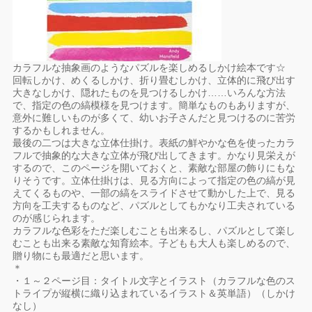
カラフルな抽象画のようなパズルを楽しめるしかけ絵本です☆
回転しかけ、めくるしかけ、折り畳むしかけ、立体的に飛び出す
大きなしかけ、隠れたものを見つけるしかけ……いろんな方法
で、指定の色の縞模様を見つけます。簡単なものもありますが、
意外に難しいものが多くて、幼いお子さんだと見つけるのに苦労
するかもしれません。
最後の二つは大きな立体仕掛け。表紙の鮮やかな色を使ったカラ
フルで抽象的な大きな立体が飛び出してきます。かなり見栄えが
するので、このページを開いておくと、素敵な部屋の飾りにもな
りそうです。立体仕掛けは、見る方向によって指定の色の縞が見
えてくるものや、一部の縞をスライドさせて動かした上で、見る
方向を工夫するものなど、パズルとしてもかなり工夫されている
のが感じられます。
カラフルな色彩をただ楽しむことも出来るし、パズルとして楽し
むことも出来る素敵な知育絵本。子どもも大人も楽しめるので、
贈り物にも最適だと思います。
＊
・１～２ページ目：タイトル文字とイラスト（カラフルな色のス
トライプが縦横に織り込まれているイラスト＆英単語）（しかけ
なし）