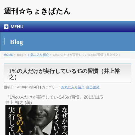
週刊☆ちょきぱたん
MENU
Blog
HOME
»
Blog »
お気に入り紹介
»
1%の人だけが実行している45の習慣（井上裕之）
1%の人だけが実行している45の習慣（井上裕
之）
投稿日 : 2018年12月4日 | カテゴリー :
お気に入り紹介
,
自己啓発
『1%の人だけが実行している45の習慣』2013/11/5
井上 裕之 (著)