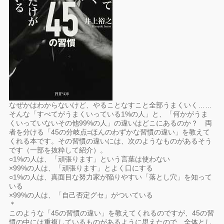
なぜかはわからないけど、やることなすこと全部うまくいく……
そんな「すべてがうまくいっている1%の人」と、「何かがうま
くいっていないその他99%の人」の違いはどこにあるのか？ 両
者を分ける「45の分岐点=ほんのわずかな習慣の違い」を教えて
くれる本です。その習慣の違いには、次のようなものがあるそう
です（一部を抜粋して紹介）。
○1%の人は、「頑張ります」という言葉は使わない
×99%の人は、「頑張ります」とよく口にする
○1%の人は、真面目な努力家が陥りやすい「落とし穴」を知って
いる
×99%の人は、「自己否定グセ」がついている
＊
このような「45の習慣の違い」を教えてくれるのですが、45の習
慣の中には重複しているものがあるように思えたので、全体とし