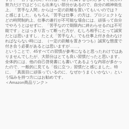
努力だけではどうにも出来ない部分があるので、自分の精神衛生
上、「苦手な人間」からは一定の距離を置いてもいいのでは？
と感じました。もちろん「苦手は仕事」の方は、プロジェクトな
どの時間制約上、仕事の遂行が不可能な場合には、頑張って自分
でやろうとはせずに、「苦手なので期限内に終わらせるのは不可
能です」とはっきり言って断った方が、むしろ相手にとって誠実
だとは思いますし、たとえ「苦手な人」でも仕事上付き合わなけ
ればならない時には、（一定の距離を置きつつも）誠実な態度で
付き合う必要があるとは思いますが……。
ということで、45すべての習慣が参考になると思ったわけではあ
りませんでしたが、大部分はとても良い習慣だったと思います。
全体的には、他の自己啓発書にも書いてあるような内容が多かっ
たので、一般的に見ても「役に立つ」習慣だと感じました。特
に、「真面目に頑張っているのに、なぜかうまくいかない」とい
う悩みを持つ方にはお勧めです。
＜Amazon商品リンク＞