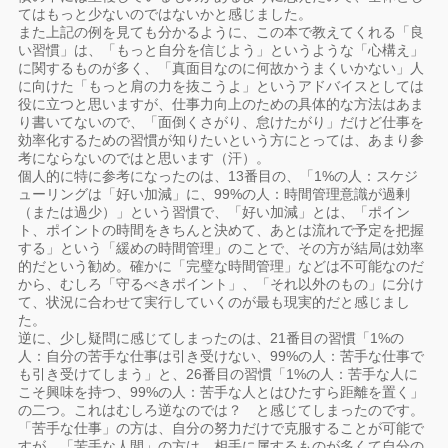
てはもっと少ないのではないかと感じました。
また上記の例を見ても分かるように、この本で教えてくれる「良
い習慣」は、「もっと自分を信じよう」というような「心構え」
に関するものが多く、「真面目なのに何故かうまくいかない」人
に向けた「もっと肩の力を抜こうよ」というアドバイスとしては
役に立つと思いますが、仕事力向上のための具体的な方法はあま
り書いてないので、「面倒くさがり、怠けたがり」だけど仕事を
効率化するための習慣が知りたいという方にとっては、あまり参
考にならないのではと思います（汗）。
個人的に特に参考になったのは、13番目の、「1%の人：スケジ
ューリングは「好い加減」に、99%の人：時間管理意識が過剰
（または過少）」という習慣で、「好い加減」とは、「ポイン
ト、ポイントの時間をきちんと決めて、あとは流れで予定を把握
する」という「緩めの時間管理」のことで、その方が結局は効率
的だという勧め。確かに「完璧な時間管理」などは不可能なのだ
から、むしろ「守るべきポイント」、「それ以外のもの」に分け
て、状況に合わせて実行していくのが最も現実的だと感じまし
た。
逆に、少し疑問に感じてしまったのは、21番目の習慣「1%の
人：自分の苦手な仕事は引き受けない、99%の人：苦手な仕事で
も引き受けてしまう」と、26番目の習慣「1%の人：苦手な人に
こそ興味を持つ、99%の人：苦手な人とはひたすら距離を置く」
の二つ。これはむしろ逆なのでは？ と感じてしまったのです。
「苦手な仕事」の方は、自分の努力だけで克服することが可能で
すが、「苦手な人間」の方は、相手に属するものが多くて自分の