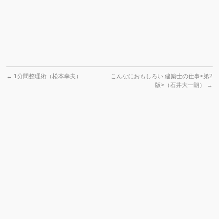
←
1分間整理術（松本幸夫）
こんなにおもしろい 建築士の仕事<第2
版>（石井大一朗）
→