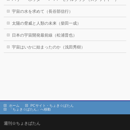
宇宙の水を求めて（長谷部信行）
太陽の脅威と人類の未来（柴田一成）
日本の宇宙開発最前線（松浦晋也）
宇宙はいかに始まったのか（浅田秀樹）
ホーム
PCサイト・ちょき☆ぱたん
「ちょき☆ぱたん」へ移動
週刊☆ちょきぱたん