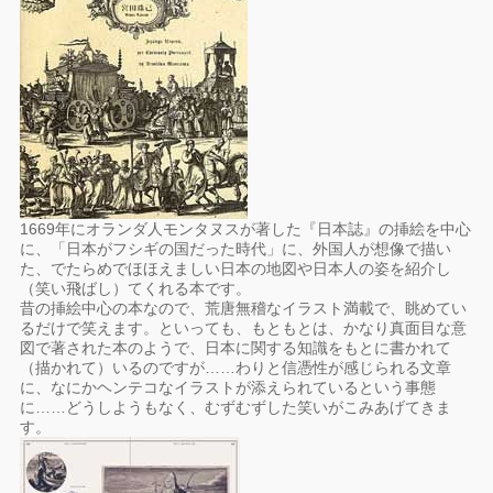
1669年にオランダ人モンタヌスが著した『日本誌』の挿絵を中心
に、「日本がフシギの国だった時代」に、外国人が想像で描い
た、でたらめでほほえましい日本の地図や日本人の姿を紹介し
（笑い飛ばし）てくれる本です。
昔の挿絵中心の本なので、荒唐無稽なイラスト満載で、眺めてい
るだけで笑えます。といっても、もともとは、かなり真面目な意
図で著された本のようで、日本に関する知識をもとに書かれて
（描かれて）いるのですが……わりと信憑性が感じられる文章
に、なにかヘンテコなイラストが添えられているという事態
に……どうしようもなく、むずむずした笑いがこみあげてきま
す。