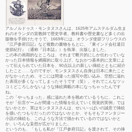
アルノルドゥス・モンタヌスさんは、1625年アムステルダム生ま
れのオランダの宣教師で歴史学者。教科書や歴史書など多くの出
版物を手掛けたそうで、1669年には、オランダ使節フリシウスの
『江戸参府日記』など複数の書物をもとに、『東インド会社遣日
使節紀行』（通称『日本誌』）を執筆、出版しました。
この本の画期的なところは、それまで断片的にしか伝わっていな
かった日本情報を網羅的に取り上げ、なおかつ基本的に文章によ
って伝えられていた日本を、90点以上の新しい挿絵とともに紹介
したこと……なのですが、モンタヌスさん自身は日本に来たこと
がなかったため、そこには間違った描写や思い込み、空想に溢れ
た表現が多くなってしまったそうです（笑）。それでこんなツッ
コミどころしかないような挿絵満載の本になっちゃったんです
ね。
この「やっちまった」感に溢れた本を眺めているうちに、これこ
そが「伝言ゲームが間違った情報を伝えていく視覚的実例」では
ないかとか、実はモンタヌスさんは、せいいっぱいの誠意で挿絵
を描いたつもりだったのではないかとか、そもそもファンタジー
小説の挿絵も、このような方法で描かれているのではないかと
か、いろんな妄想が広がりました。
というのも、「もしも私が『江戸参府日記』を渡されて、その挿