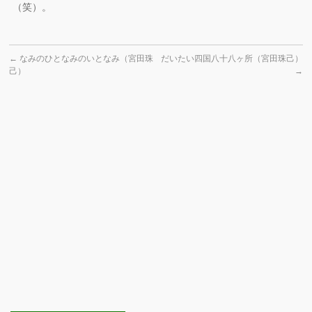
（笑）。
←
なみのひとなみのいとなみ（宮田珠
だいたい四国八十八ヶ所（宮田珠己）
己）
→