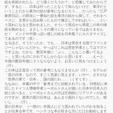
絵を依頼されたら、どう描くだろうか？」と想像してみたからで
す。すると……日本は行ったことなくて知らないけど、東洋だと
いうことだから東洋の絵が参考になるだろう……だったら『江戸
参府日記』の状況に一番似た絵を東洋の絵から探して、それをベ
ースに、文章から読み取ったもので修正してやればいい……とい
う流れになると思われました。そういう視点から再度この本の挿
絵を眺めると、まさしくその通りになっているではありません
か！ インドや中国っぽい感じの絵を日本風？にカスタマイズし
てあるのです（笑）。
なるほど、そうだったか。でも……日本は実在する国でファンタ
ジーじゃないんだから、やっぱりこれは歴史学者としてはマズイ
ですよね。だから、数百年後に「ぷっ、こんなこと書いてるよ
～」と笑いものにされてもしかたないと思います。……えーと、
今後の数百年後にそうならないよう、お互いに気をつけましょう
（汗）。
この本は正直言って何の参考にもなりませんが（汗）、モデルが
「昔の日本」なので、すごく気楽に笑えます。いやー、さすがは
「世界の果て・日本」、謎の国だわ……（くすくす）。
ちなみに、本書の中で「参考までに比較されている」19世紀に来
日したドイツ人博物学者シーボルトさんが描いた日本や日本人の
絵と比べると、シーボルトさんの方は圧倒的にリアリティがある
のですが、真実の昔の日本は、あんまり面白くないのでした。暗
いし……（汗）。
昔の日本が、（一部の）外国人にどう思われていたのかを知るこ
とが出来る本です。ヘンテコな本が好きな方にだけお勧めします