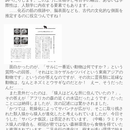
調べたりします。このように生物学と考古学の融合、あるいは学
際性は、人類学に内在する要素でもあります。」
……化石の筋の痕跡や、脳表面なども、古代の文化的な側面を
推定するのに役立つんですね！
面白かったのが、「サルに一番近い動物は何ですか？」という
質問への回答。「それはヒヨケザルかツパイという東南アジアの
動物です」というのが答えなのですが、その次に霊長類に近縁な
動物は、なんとネズミとウサギなのだとか！ えー、そうだった
んだ……。
また意外だったのは、「猿人はどんな所に住んでいたの？」。
その答えが「アフリカの森の近くの水辺だったようです」だった
ことには納得しましたが、次の記述には驚かされました。
「かつては、乾燥化によってサバンナが広がり、そこに取り残さ
れた類人猿から猿人が進化したと考えられていましたが、今日そ
うした「サバンナ仮説」は否定されています。（中略）ラミドゥ
ス猿人の場合も、樹冠が密ではない森林環境から食物を得ていた
と推測されています。二足歩行の進化は、樹木が多い環境で始ま