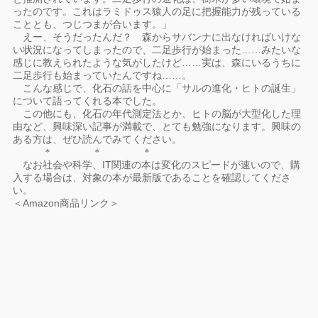
ったのです。これはラミドゥス猿人の足に把握能力が残っている
こととも、つじつまが合います。」
えー、そうだったんだ？ 森からサバンナに出なければいけな
い状況になってしまったので、二足歩行が始まった……みたいな
感じに教えられたような気がしたけど……実は、森にいるうちに
二足歩行も始まっていたんですね……。
こんな感じで、化石の話を中心に「サルの進化・ヒトの誕生」
について語ってくれる本でした。
この他にも、化石の年代測定法とか、ヒトの脳が大型化した理
由など、興味深い記事が満載で、とても勉強になります。興味の
ある方は、ぜひ読んでみてください。
＊ ＊ ＊
なお社会や科学、IT関連の本は変化のスピードが速いので、購
入する場合は、対象の本が最新版であることを確認してくださ
い。
＜Amazon商品リンク＞