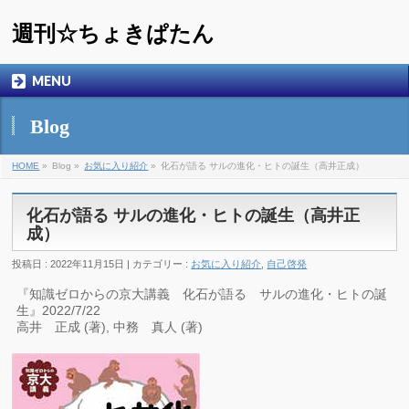
週刊☆ちょきぱたん
MENU
Blog
HOME
»
Blog »
お気に入り紹介
»
化石が語る サルの進化・ヒトの誕生（高井正成）
化石が語る サルの進化・ヒトの誕生（高井正
成）
投稿日 : 2022年11月15日 | カテゴリー :
お気に入り紹介
,
自己啓発
『知識ゼロからの京大講義 化石が語る サルの進化・ヒトの誕
生』2022/7/22
高井 正成 (著), 中務 真人 (著)