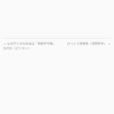
←
なぜデジタル社会は「持続不可能」
びっくり深海魚（尼岡邦夫）
→
なのか（ピトロン）