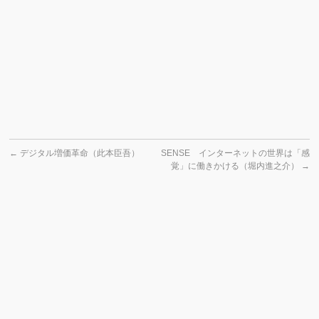
←
デジタル増価革命（此本臣吾）
SENSE インターネットの世界は「感
覚」に働きかける（堀内進之介）
→