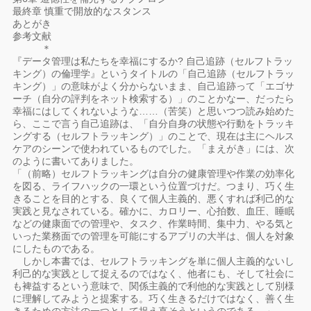
最終章 慎重で開放的なスタンス
あとがき
参考文献
＊
『データ管理は私たちを幸福にするか? 自己追跡（セルフトラッ
キング）の倫理学』というタイトルの「自己追跡（セルフトラッ
キング）」の意味がよく分からないまま、自己追跡って「エゴサ
ーチ（自分の評判をネット検索する）」のことかなー、だったら
幸福にはしてくれないような……（苦笑）と思いつつ読み始めた
ら、ここで言う自己追跡は、「自分自身の状態や行動をトラッキ
ングする（セルフトラッキング）」のことで、現在は主にヘルス
ケアのシーンで使われているものでした。「まえがき」には、次
のように書いてありました。
「（前略）セルフトラッキングは自分の健康管理や作業の効率化
を図る、ライフハックの一環という位置づけだ。つまり、巧く生
きることを目的とする、良くて個人主義的、悪くすれば利己的な
実践と見なされている。確かに、カロリー、心拍数、血圧、睡眠
などの健康面での管理や、タスク、作業時間、集中力、やる気と
いった業務面での管理を可能にするアプリの大半は、個人を対象
にしたものである。
しかし本書では、セルフトラッキングを単に個人主義的ないし
利己的な実践として捉えるのではなく、他者にも、そして社会に
も裨益するという意味で、関係主義的で利他的な実践として別様
に理解してみようと提案する。巧く生きるだけではなく、善く生