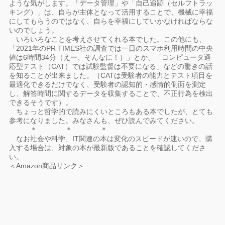
ような気がします。「データ管理」や「自己追跡（セルフトラッ
キング）」は、自らが主体となって活用することで、機械に幸福
にしてもらうのではなく、自らを幸福にしていかなければならな
いのでしょう。
いろいろなことを考えさせてくれる本でした。この他にも、
「2021年のPR TIMES社の調査では一日のスマホ利用時間の中央
値は6時間34分（えー、そんなに！）」とか、「コンピュータ適
応型テスト（CAT）では試験監督は不要になる」などの驚きの話
を知ることが出来ました。（CATは受験者の能力とテスト項目を
最適化できるだけでなく、受験者の認知的・感情的側面を測定
し、解答時間に関するデータを収集することで、不正行為を検出
できるそうです）。
ちょっと哲学的で読みにくいところもある本でしたが、とても
参考になりました。みなさんも、ぜひ読んでみてください。
＊ ＊ ＊
なお社会や科学、IT関連の本は変化のスピードが速いので、購
入する場合は、対象の本が最新版であることを確認してくださ
い。
＜Amazon商品リンク＞