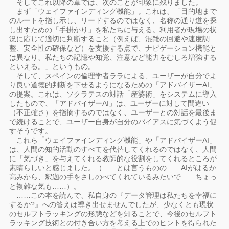
そしてこれ以降の章では、次のことが印象に残りました。
まず「ウェイファインディング機能」。これは、「目的地まで
のルートを指し示し、リードするのではなく、名称の通り道を探
し出すための「手掛かり」を私たちに与える。利用者が現場の状
況に応じて適切に判断すること（例えば、混雑の回避や速度調
整、安全性の確保など）を支援する点で、ナビゲーション機能と
は異なり、私たちの記憶や知覚、注意など能力をむしろ増強する
といえる。」というもの。
そして、スペインの倫理学者ララによる、ユーザーが自分でよ
り良い道徳的判断を下せるようになるための「アドバイザーAI」
の提案。これは、ソクラテスの対話「産婆術」をシステムに導入
したもので、「アドバイザーAI」は、ユーザーに対して間違い
（不正確さ）を指摘するのではなく、ユーザーとの対話を最後ま
で続けることで、ユーザー自身が自分のバイアスに気づくよう促
すそうです。
これら「ウェイファインディング機能」や「アドバイザーAI」
は、人間の知的活動のすべてを代替してくれるのではなく、人間
に「気づき」を与えてくれる教師的な役割をしてくれるところが
素晴らしいと感じました。（……とは言うものの……AIがはるか
高みから、釈迦の手をさしのべてくれているみたいで……ちょっ
と複雑な気も……）。
……この本を読んで、私自身の『データ管理は私たちを幸福に
するか?』への答えは導き出せませんでしたが、少なくとも現状
のセルフトラッキングの形態などを知ることで、今後のセルフト
ラッキング技術との付き合い方を考える上でのヒントを得られた