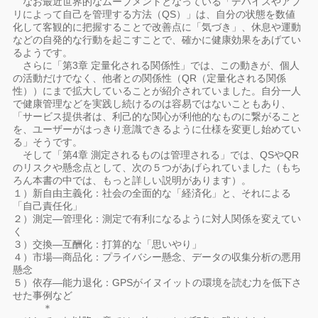
なお最近世界的なムーブメントとなっている「デバイスやアプ
リによって自己を管理する方法（QS）」は、自分の状態を数値
化して客観的に把握することで改善点に「気づき」、休息や運動
などの自発的な行動を起こすことで、確かに健康効果をあげてい
るようです。
さらに「第3章 定量化される関係性」では、この動きが、個人
の活動だけでなく、他者との関係性（QR（定量化される関係
性））にまで拡大していることが紹介されていました。自分一人
で健康管理などを実践し続けるのは容易ではないこともあり、
「サービス提供者は、利己的な関心が利他的なものに繋がること
を、ユーザーがはっきり意識できるように仕様を変更し始めてい
る」そうです。
そして「第4章 測定されるものは管理される」では、QSやQR
のリスクや懸念点として、次の５つがあげられていました（もち
ろん本書の中では、もっと詳しい説明があります）。
１）新自由主義化：社会の全面的な「経済化」と、それによる
「自己責任化」
２）測定―管理化：測定で有利になるように対人関係を変えてい
く
３）交換―互酬化：打算的な「思いやり」
４）市場―商品化：プライバシー懸念、データの収集分析の悪用
懸念
５）依存―能力退化：GPSがイヌイットの環境を読む力を低下さ
せた事例など
＊