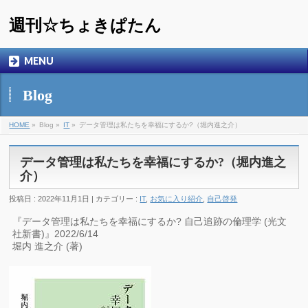
週刊☆ちょきぱたん
MENU
Blog
HOME
»
Blog »
IT
»
データ管理は私たちを幸福にするか?（堀内進之介）
データ管理は私たちを幸福にするか?（堀内進之
介）
投稿日 : 2022年11月1日 | カテゴリー :
IT
,
お気に入り紹介
,
自己啓発
『データ管理は私たちを幸福にするか? 自己追跡の倫理学 (光文
社新書)』2022/6/14
堀内 進之介 (著)