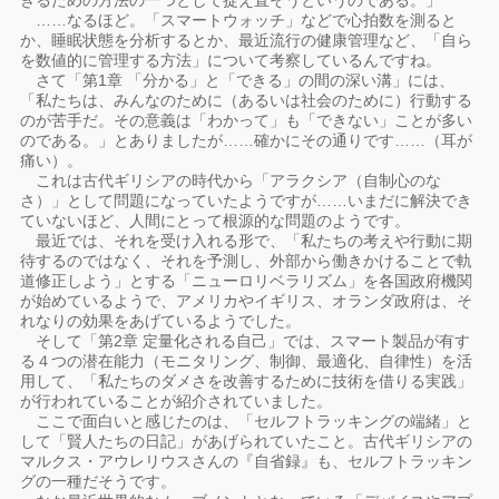
きるための方法の一つとして捉え直そうというのである。」
……なるほど。「スマートウォッチ」などで心拍数を測ると
か、睡眠状態を分析するとか、最近流行の健康管理など、「自ら
を数値的に管理する方法」について考察しているんですね。
さて「第1章 「分かる」と「できる」の間の深い溝」には、
「私たちは、みんなのために（あるいは社会のために）行動する
のが苦手だ。その意義は「わかって」も「できない」ことが多い
のである。」とありましたが……確かにその通りです……（耳が
痛い）。
これは古代ギリシアの時代から「アラクシア（自制心のな
さ）」として問題になっていたようですが……いまだに解決でき
ていないほど、人間にとって根源的な問題のようです。
最近では、それを受け入れる形で、「私たちの考えや行動に期
待するのではなく、それを予測し、外部から働きかけることで軌
道修正しよう」とする「ニューロリベラリズム」を各国政府機関
が始めているようで、アメリカやイギリス、オランダ政府は、そ
れなりの効果をあげているようでした。
そして「第2章 定量化される自己」では、スマート製品が有す
る４つの潜在能力（モニタリング、制御、最適化、自律性）を活
用して、「私たちのダメさを改善するために技術を借りる実践」
が行われていることが紹介されていました。
ここで面白いと感じたのは、「セルフトラッキングの端緒」と
して「賢人たちの日記」があげられていたこと。古代ギリシアの
マルクス・アウレリウスさんの『自省録』も、セルフトラッキン
グの一種だそうです。