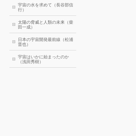
宇宙の水を求めて（長谷部信
行）
太陽の脅威と人類の未来（柴
田一成）
日本の宇宙開発最前線（松浦
晋也）
宇宙はいかに始まったのか
（浅田秀樹）