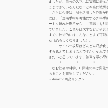
ましたが、自分のスマホに実際に表示
こまできているんだなーと本当に戦慄
さらに今後は、AIを活用した詐欺が行
には、「遠隔手術を可能にする外科手術
ートル離れた場所から、「電球」を利
ていました。これらは大学などが研究
すでに技術的にはこんなことまで可能
た（恐ろしくなりました）。
……サイバー攻撃はどんどん巧妙化し
すら覚えてしまうほどですが、それで
きたいと思っています。被害を最小限
＊ ＊ ＊
なお社会や科学、IT関連の本は変化
あることを確認してください。
＜Amazon商品リンク＞