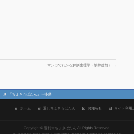
マンガでわかる解剖生理学（坂井建雄）
→
「ちょき☆ぱたん」へ移動
ホーム
週刊ちょき☆ぱたん
お知らせ
サイト利用
Copyright ©
週刊☆ちょきぱたん
All Rights Reserved.