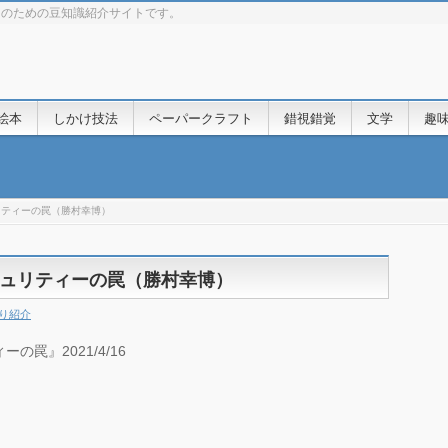
きのための豆知識紹介サイトです。
絵本
しかけ技法
ペーパークラフト
錯視錯覚
文学
趣
リティーの罠（勝村幸博）
ュリティーの罠（勝村幸博）
り紹介
罠』2021/4/16