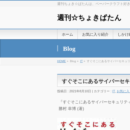
週刊ちょき☆ぱたんは、ペーパークラフト好
週刊☆ちょきぱたん
ホーム
お気に入り紹介
しかけ
Blog
HOME
»
Blog »
IT
»
すぐそこにあるサイバーセキュ
すぐそこにあるサイバーセキ
投稿日 : 2021年8月10日 | カテゴリー :
IT
,
お気に入
『すぐそこにあるサイバーセキュリティーの
勝村 幸博 (著)