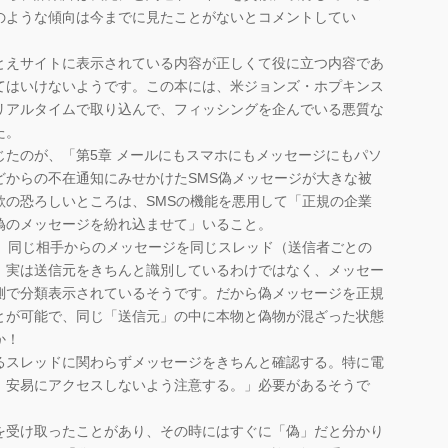
のような傾向は今までに見たことがないとコメントしてい
えサイトに表示されている内容が正しくて役に立つ内容であ
てはいけないようです。この本には、米ジョンズ・ホプキンス
リアルタイムで取り込んで、フィッシングを企んでいる悪質な
た。
たのが、「第5章 メールにもスマホにもメッセージにもパソ
どからの不在通知にみせかけたSMS偽メッセージが大きな被
欺の恐ろしいところは、SMSの機能を悪用して「正規の企業
偽のメッセージを紛れ込ませて」いること。
、同じ相手からのメッセージを同じスレッド（送信者ごとの
、実は送信元をきちんと識別しているわけではなく、メッセー
測で分類表示されているそうです。だから偽メッセージを正規
とが可能で、同じ「送信元」の中に本物と偽物が混ざった状態
か！
スレッドに関わらずメッセージをきちんと確認する。特に電
は、安易にアクセスしないよう注意する。」必要があるそうで
受け取ったことがあり、その時にはすぐに「偽」だと分かり