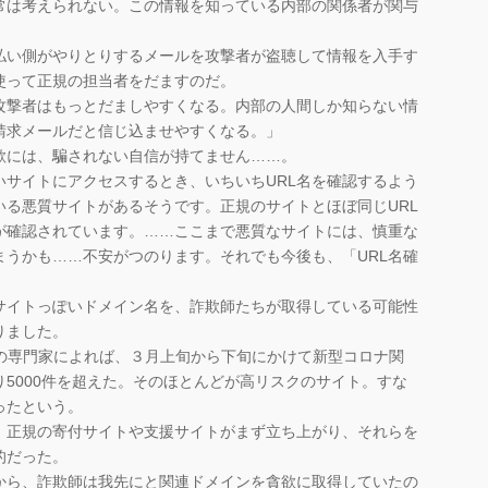
常は考えられない。この情報を知っている内部の関係者が関与
い側がやりとりするメールを攻撃者が盗聴して情報を入手す
使って正規の担当者をだますのだ。
撃者はもっとだましやすくなる。内部の人間しか知らない情
請求メールだと信じ込ませやすくなる。」
には、騙されない自信が持てません……。
サイトにアクセスするとき、いちいちURL名を確認するよう
いる悪質サイトがあるそうです。正規のサイトとほぼ同じURL
が確認されています。……ここまで悪質なサイトには、慎重な
まうかも……不安がつのります。それでも今後も、「URL名確
。
イトっぽいドメイン名を、詐欺師たちが取得している可能性
りました。
ズの専門家によれば、３月上旬から下旬にかけて新型コロナ関
5000件を超えた。そのほとんどが高リスクのサイト。すな
ったという。
正規の寄付サイトや支援サイトがまず立ち上がり、それらを
的だった。
ら、詐欺師は我先にと関連ドメインを貪欲に取得していたの