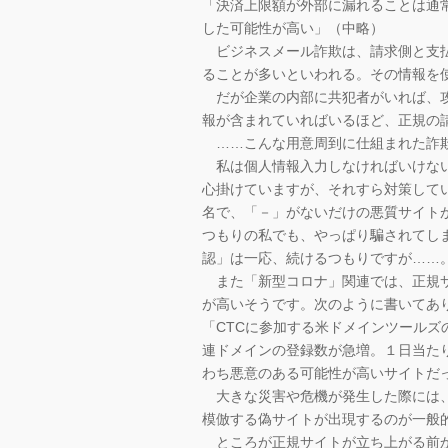
「決済上限額が外部に漏れることは通
した可能性が高い」（中略）
ビジネスメール詐欺は、請求側と支払
ることが多いといわれる。その情報を
だが企業の内部に共犯者がいれば、攻
報が含まれていればいるほど、正規の
……こんな用意周到に仕組まれた詐欺
私は個人情報入力しなければいけない
心掛けていますが、それすら対策して
名で、「－」がないだけの悪質サイト
つもりの私でも、やっぱり騙されてし
認」は一応、続けるつもりですが……
また「新型コロナ」関連では、正規サ
が高いそうです。次のように書いてあ
「CTCに参加する米ドメインツール
連ドメインの登録数が急増。１日当たり
わち悪意のある可能性が高いサイトだ
大きな災害や危機が発生した際には、
模倣する偽サイトが出現するのが一般
ところが正規サイトが立ち上がる前か