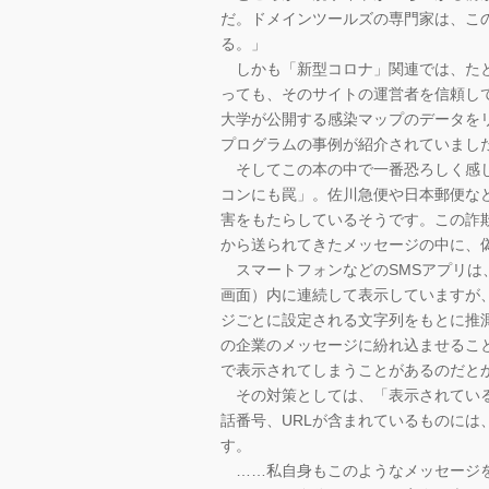
だ。ドメインツールズの専門家は、こ
る。」
しかも「新型コロナ」関連では、たと
っても、そのサイトの運営者を信頼し
大学が公開する感染マップのデータを
プログラムの事例が紹介されていまし
そしてこの本の中で一番恐ろしく感じ
コンにも罠」。佐川急便や日本郵便な
害をもたらしているそうです。この詐
から送られてきたメッセージの中に、
スマートフォンなどのSMSアプリは
画面）内に連続して表示していますが
ジごとに設定される文字列をもとに推
の企業のメッセージに紛れ込ませるこ
で表示されてしまうことがあるのだと
その対策としては、「表示されている
話番号、URLが含まれているものに
す。
……私自身もこのようなメッセージを