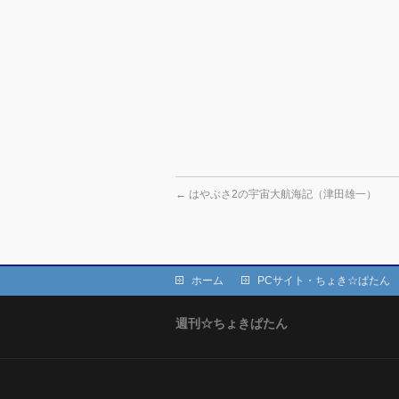
←
はやぶさ2の宇宙大航海記（津田雄一）
ホーム
PCサイト・ちょき☆ぱたん
週刊☆ちょきぱたん