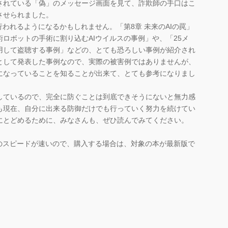
されている「偽」のメッセージ画面を見て、詐欺師の手口はこ
させられました。
われるようになるかもしれません。「第8章 未来のAIの罠」
ロボットの手術に割り込むAIウイルスの事例」や、「25メ
用して盗聴する事例」などの、とても恐ろしい事例が紹介され
として発表した事例なので、実際の被害例ではありませんが、
になっていることを知ることが出来て、とても参考になりまし
ているので、完全に防ぐことは到底できそうにないと無力感
も現在、自分に出来る防御だけでも行っていく努力を続けてい
にとどめるために、みなさんも、ぜひ読んでみてください。
のスピードが速いので、購入する場合は、対象の本が最新版で